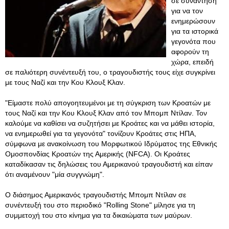
σε συνάντηση
για να τον
ενημερώσουν
για τα ιστορικά
γεγονότα που
αφορούν τη
χώρα, επειδή
σε παλιότερη συνέντευξή του, ο τραγουδιστής τους είχε συγκρίνει
με τους Ναζί και την Κου Κλουξ Κλαν.
"Είμαστε πολύ απογοητευμένοι με τη σύγκριση των Κροατών με
τους Ναζί και την Κου Κλουξ Κλαν από τον Μπομπ Ντίλαν. Τον
καλούμε να καθίσει να συζητήσει με Κροάτες και να μάθει ιστορία,
να ενημερωθεί για τα γεγονότα" τονίζουν Κροάτες στις ΗΠΑ,
σύμφωνα με ανακοίνωση του Μορφωτικού Ιδρύματος της Εθνικής
Ομοσπονδίας Κροατών της Αμερικής (NFCA). Οι Κροάτες
καταδίκασαν τις δηλώσεις του Αμερικανού τραγουδιστή και είπαν
ότι αναμένουν "μία συγγνώμη".
Ο διάσημος Αμερικανός τραγουδιστής Μπομπ Ντίλαν σε
συνέντευξή του στο περιοδικό "Rolling Stone" μίλησε για τη
συμμετοχή του στο κίνημα για τα δικαιώματα των μαύρων.