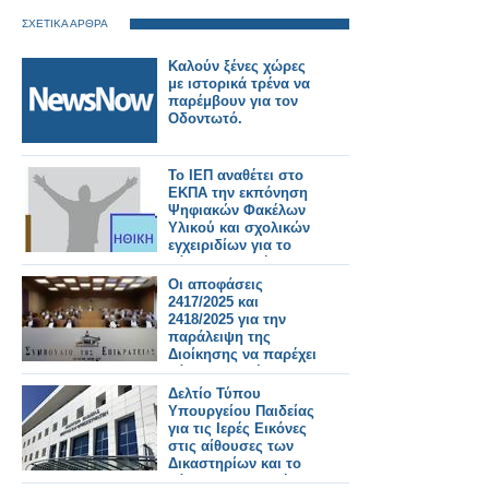
ΣΧΕΤΙΚΑ ΑΡΘΡΑ
Καλούν ξένες χώρες
με ιστορικά τρένα να
παρέμβουν για τον
Οδοντωτό.
Το ΙΕΠ αναθέτει στο
ΕΚΠΑ την εκπόνηση
Ψηφιακών Φακέλων
Υλικού και σχολικών
εγχειριδίων για το
μάθημα «Ηθική»
Οι αποφάσεις
2417/2025 και
2418/2025 για την
παράλειψη της
Διοίκησης να παρέχει
μάθημα Ηθικής
(περίληψη)
Δελτίο Τύπου
Υπουργείου Παιδείας
για τις Ιερές Εικόνες
στις αίθουσες των
Δικαστηρίων και το
μάθημα της Ηθικής