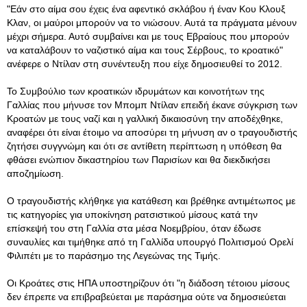
"Εάν στο αίμα σου έχεις ένα αφεντικό σκλάβου ή έναν Κου Κλουξ
Κλαν, οι μαύροι μπορούν να το νιώσουν. Αυτά τα πράγματα μένουν
μέχρι σήμερα. Αυτό συμβαίνει και με τους Εβραίους που μπορούν
να καταλάβουν το ναζιστικό αίμα και τους Σέρβους, το κροατικό"
ανέφερε ο Ντίλαν στη συνέντευξη που είχε δημοσιευθεί το 2012.
Το Συμβούλιο των κροατικών ιδρυμάτων και κοινοτήτων της
Γαλλίας που μήνυσε τον Μπομπ Ντίλαν επειδή έκανε σύγκριση των
Κροατών με τους ναζί και η γαλλική δικαιοσύνη την αποδέχθηκε,
αναφέρει ότι είναι έτοιμο να αποσύρει τη μήνυση αν ο τραγουδιστής
ζητήσει συγγνώμη και ότι σε αντίθετη περίπτωση η υπόθεση θα
φθάσει ενώπιον δικαστηρίου των Παρισίων και θα διεκδικήσει
αποζημίωση.
Ο τραγουδιστής κλήθηκε για κατάθεση και βρέθηκε αντιμέτωπος με
τις κατηγορίες για υποκίνηση ρατσιστικού μίσους κατά την
επίσκεψή του στη Γαλλία στα μέσα Νοεμβρίου, όταν έδωσε
συναυλίες και τιμήθηκε από τη Γαλλίδα υπουργό Πολιτισμού Ορελί
Φιλιπέτι με το παράσημο της Λεγεώνας της Τιμής.
Οι Κροάτες στις ΗΠΑ υποστηρίζουν ότι "η διάδοση τέτοιου μίσους
δεν έπρεπε να επιβραβεύεται με παράσημα ούτε να δημοσιεύεται