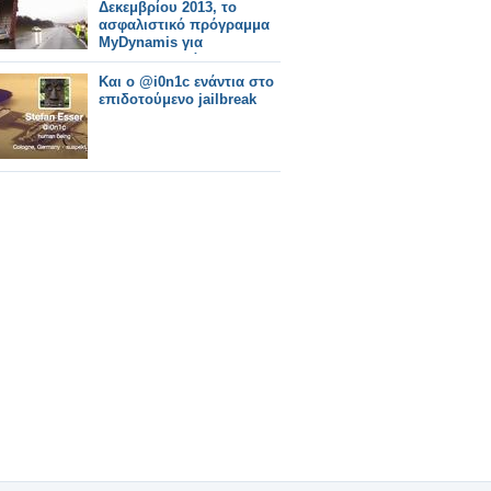
Δεκεμβρίου 2013, το
ασφαλιστικό πρόγραμμα
MyDynamis για
επαγγελματικά Ι.Χ.
οχήματα, αγροτικά Ι.Χ. και
Και ο @i0n1c ενάντια στο
μοτοσυκλέτες
επιδοτούμενο jailbreak