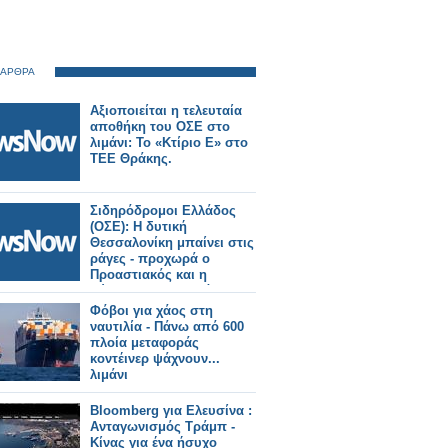
 ΑΡΘΡΑ
Αξιοποιείται η τελευταία
αποθήκη του ΟΣΕ στο
λιμάνι: Το «Κτίριο Ε» στο
ΤΕΕ Θράκης.
Σιδηρόδρομοι Ελλάδος
(ΟΣΕ): Η δυτική
Θεσσαλονίκη μπαίνει στις
ράγες - προχωρά ο
Προαστιακός και η
σύνδεση με το λιμάνι.
Φόβοι για χάος στη
ναυτιλία - Πάνω από 600
πλοία μεταφοράς
κοντέινερ ψάχνουν...
λιμάνι
Bloomberg για Ελευσίνα :
Aνταγωνισμός Τράμπ -
Κίνας για ένα ήσυχο