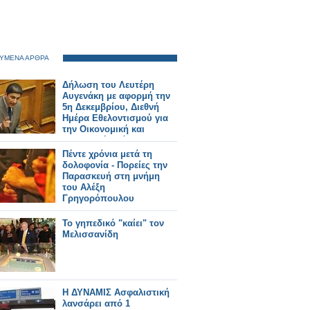
ΥΜΕΝΑ ΑΡΘΡΑ
Δήλωση του Λευτέρη
Αυγενάκη με αφορμή την
5η Δεκεμβρίου, Διεθνή
Ημέρα Εθελοντισμού για
την Οικονομική και
Κοινωνική Ανάπτυξη
Πέντε χρόνια μετά τη
δολοφονία - Πορείες την
Παρασκευή στη μνήμη
του Αλέξη
Γρηγορόπουλου
Το γηπεδικό "καίει" τον
Μελισσανίδη
Η ΔΥΝΑΜΙΣ Ασφαλιστική
λανσάρει από 1