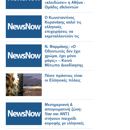
«κλειδώσει» η Αθήνα -
Ομάδες εθελοντών
κατά των
βανδαλισμών
Ο Κωνσταντίνος
επιστρατεύει το
Κυρανάκης καλεί τις
υπουργείο.
ελληνικές
επιχειρήσεις να
εκμεταλλευτούν τις
νέες προοπτικές και
να
Ν. Φαρμάκης: «Ο
δραστηριοποιηθούν
Οδοντωτός δεν έχει
στην κατασκευή
χρώμα, έχει μόνο
τροχαίου υλικού στη
ράγες» – Κοινό
χώρα.
Μέτωπο Διεκδίκησης
Πόσο πράσινες είναι
οι Ελληνικές πόλεις
Μεσημεριανή &
απογευματινή ζώνη:
Star και ΑΝΤ1
στήνουν παιχνίδι
κορυφής με ελληνικές
ταινίες...