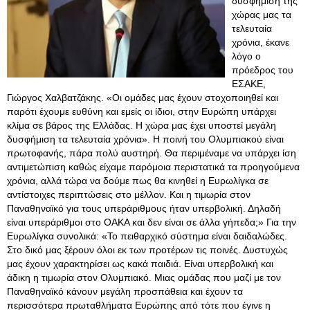
δυσφήμιση της
χώρας μας τα
τελευταία
χρόνια, έκανε
λόγο ο
πρόεδρος του
ΕΣΑΚΕ,
Γιώργος Χαλβατζάκης. «Οι ομάδες μας έχουν στοχοποιηθεί και
παρότι έχουμε ευθύνη και εμείς οι ίδιοι, στην Ευρώπη υπάρχει
κλίμα σε βάρος της Ελλάδας. Η χώρα μας έχει υποστεί μεγάλη
δυσφήμιση τα τελευταία χρόνια». Η ποινή του Ολυμπιακού είναι
πρωτοφανής, πάρα πολύ αυστηρή. Θα περιμέναμε να υπάρχει ίση
αντιμετώπιση καθώς είχαμε παρόμοια περιστατικά τα προηγούμενα
χρόνια, αλλά τώρα να δούμε πως θα κινηθεί η Ευρωλίγκα σε
αντίστοιχες περιπτώσεις στο μέλλον. Και η τιμωρία στον
Παναθηναϊκό για τους υπεράριθμους ήταν υπερβολική. Δηλαδή
είναι υπεράριθμοι στο ΟΑΚΑ και δεν είναι σε άλλα γήπεδα;» Για την
Ευρωλίγκα συνολικά: «Το πειθαρχικό σύστημα είναι δαιδαλώδες.
Στο δικό μας ξέρουν όλοι εκ των προτέρων τις ποινές. Δυστυχώς
μας έχουν χαρακτηρίσει ως κακά παιδιά
. Είναι υπερβολική και
άδικη η τιμωρία στον Ολυμπιακό. Μιας ομάδας που μαζί με τον
Παναθηναϊκό κάνουν μεγάλη προσπάθεια και έχουν τα
περισσότερα πρωταθλήματα Ευρώπης από τότε που έγινε η