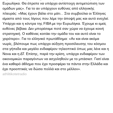
Ευρωλίγκα. Θα έπρεπε να υπάρχει αντίστοιχη αντιμετώπιση των
ομάδων μας». Για το αν υπάρχουν ευθύνες από ελληνικής
πλευράς: «Μας έχουν βάλει στο μάτι... Στα συμβούλια οι Έλληνες
είμαστε από τους λίγους που λέμε την άποψή μας και αυτό ενοχλεί.
Υπάρχει και η κόντρα της FIBA με την Ευρωλίγκα. Έχουμε κι εμείς
ευθύνες βέβαια. Δεν μπορέσαμε ποτέ σαν χώρα να έχουμε κοινή
στρατηγική. Ο καθένας κοιτάει την ομάδα του και αυτό είναι το
χειρότερο». Για το ελληνικό πρωτάθλημα: «Αν και είναι ακόμα
νωρίς, βλέπουμε πως υπάρχει αύξηση προσέλευσης τoυ κόσμου
στα γήπεδα και μεγάλο ενδιαφέρον τηλεοπτικό όπως μας λένε και η
Nova και η ΔΤ. Επίσης, παρά την κρίση, υπάρχει ενδιαφέρον των
οικονομικών παραγόντων να ασχοληθούν με το μπάσκετ. Γιατί είναι
ένα καθαρό άθλημα που έχει προσφέρει τα πάντα στην Ελλάδα και
έχει προοπτικές να δώσει πολλά και στο μέλλον».
athlitikotetradio