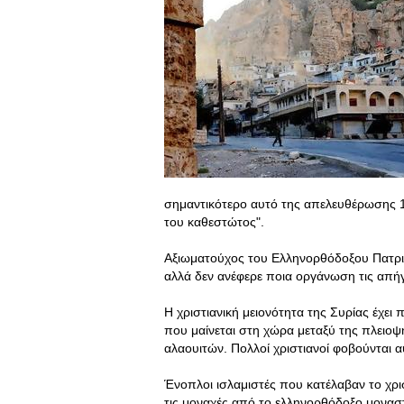
σημαντικότερο αυτό της απελευθέρωσης 1
του καθεστώτος".
Αξιωματούχος του Ελληνορθόδοξου Πατρια
αλλά δεν ανέφερε ποια οργάνωση τις απή
Η χριστιανική μειονότητα της Συρίας έχε
που μαίνεται στη χώρα μεταξύ της πλειο
αλαουιτών. Πολλοί χριστιανοί φοβούνται
Ένοπλοι ισλαμιστές που κατέλαβαν το χρ
τις μοναχές από το ελληνορθόδοξο μοναστ