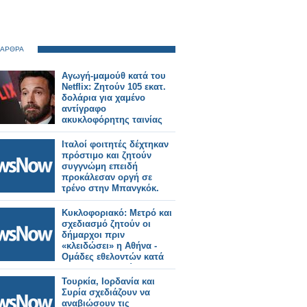
 ΑΡΘΡΑ
Αγωγή-μαμούθ κατά του
Netflix: Ζητούν 105 εκατ.
δολάρια για χαμένο
αντίγραφο
ακυκλοφόρητης ταινίας
Ιταλοί φοιτητές δέχτηκαν
πρόστιμο και ζητούν
συγγνώμη επειδή
προκάλεσαν οργή σε
τρένο στην Μπανγκόκ.
Κυκλοφοριακό: Μετρό και
σχεδιασμό ζητούν οι
δήμαρχοι πριν
«κλειδώσει» η Αθήνα -
Ομάδες εθελοντών κατά
των βανδαλισμών
επιστρατεύει το
Τουρκία, Ιορδανία και
υπουργείο.
Συρία σχεδιάζουν να
αναβιώσουν τις