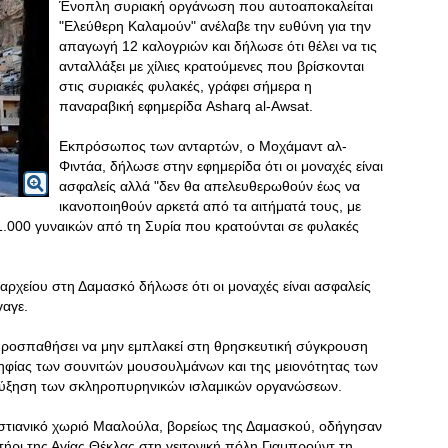
Ένοπλη συριακή οργάνωση που αυτοαποκαλείται
"Ελεύθερη Καλαμούν" ανέλαβε την ευθύνη για την
απαγωγή 12 καλογριών και δήλωσε ότι θέλει να τις
ανταλλάξει με χίλιες κρατούμενες που βρίσκονται
στις συριακές φυλακές, γράφει σήμερα η
παναραβική εφημερίδα Asharq al-Awsat.
Εκπρόσωπος των ανταρτών, ο Μοχάμαντ αλ-
Φιντάα, δήλωσε στην εφημερίδα ότι οι μοναχές είναι
ασφαλείς αλλά "δεν θα απελευθερωθούν έως να
ικανοποιηθούν αρκετά από τα αιτήματά τους, με
.000 γυναικών από τη Συρία που κρατούνται σε φυλακές
ρχείου στη Δαμασκό δήλωσε ότι οι μοναχές είναι ασφαλείς
γαγε.
ι προσπαθήσει να μην εμπλακεί στη θρησκευτική σύγκρουση
ψηφίας των σουνιτών μουσουλμάνων και της μειονότητας των
 αύξηση των σκληροπυρηνικών ισλαμικών οργανώσεων.
ιστιανικό χωριό Μααλούλα, βορείως της Δαμασκού, οδήγησαν
ήρι της Αγίας Θέκλας στη γειτονική πόλη Γιαμπρούντ τη