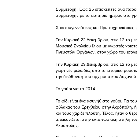
Συμμετοχή: Έως 25 επισκέπτες ανά παρου
συμμετοχής με το εισιτήριο ημέρας στο γ
Χριστουγεννιάτικες και Πρωτοχρονιάτικες 
Την Κυριακή 22 Δεκεμβρίου, στις 12 το μ
Μουσικό Σχολείου Ιλίου με γνωστές χριστ
Πνευστών Οργάνων, στον χώρο του ισογε
Την Κυριακή 29 Δεκεμβρίου, στις 12 το με
γιορτινές μελωδίες από το ιστορικό μουσ
την διεύθυνση του αρχιμουσικού Λοχαγού
Το γούρι για το 2014
Το φίδι είναι ένα ασυνήθιστο γούρι. Για το
φύλακας του Ερεχθείου στην Ακρόπολη, ή
και τους χάριζε πλούτη. Τέλος, ήταν ο θε
απεικονίζεται στην εντυπωσιακή στήλη του
Ακρόπολης.