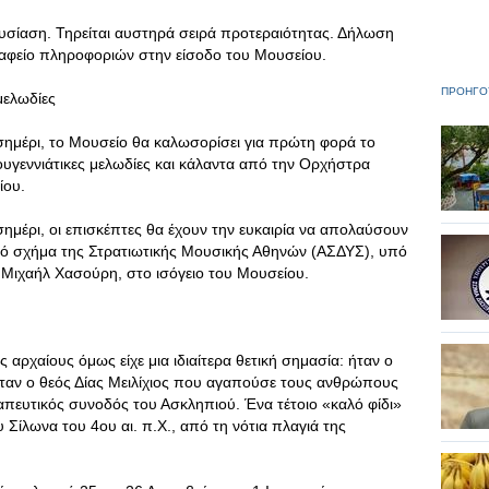
σίαση. Τηρείται αυστηρά σειρά προτεραιότητας. Δήλωση
ραφείο πληροφοριών στην είσοδο του Μουσείου.
ΠΡΟΗΓΟ
μελωδίες
εσημέρι, το Μουσείο θα καλωσορίσει για πρώτη φορά το
ουγεννιάτικες μελωδίες και κάλαντα από την Ορχήστρα
ίου.
σημέρι, οι επισκέπτες θα έχουν την ευκαιρία να απολαύσουν
ικό σχήμα της Στρατιωτικής Μουσικής Αθηνών (ΑΣΔΥΣ), υπό
 Μιχαήλ Χασούρη, στο ισόγειο του Μουσείου.
υς αρχαίους όμως είχε μια ιδιαίτερα θετική σημασία: ήταν ο
ταν ο θεός Δίας Μειλίχιος που αγαπούσε τους ανθρώπους
ραπευτικός συνοδός του Ασκληπιού. Ένα τέτοιο «καλό φίδι»
 Σίλωνα του 4ου αι. π.Χ., από τη νότια πλαγιά της