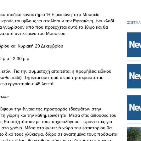
ικο παιδικό εργαστήριο 'Η Ειρεσιώνη' στο Μουσείο
κρούς του φίλους να στολίσουν την Ειρεσιώνη, ένα κλαδί
ΣΧΕΤΙΚΑ
α γνωρίσουν από που προέρχεται αυτό το έθιμο και θα
να από αντικείμενα του Μουσείου.
ρίου και Κυριακή 29 Δεκεμβρίου
 μ.μ., 2:30 μ.μ.
 ετών. Για την συμμετοχή απαιτείται η προμήθεια ειδικού
 κάθε παιδί). Τηρείται αυστηρά σειρά προτεραιότητας
κεια εργαστηρίου: 45 λεπτά.
είο»
καλύψουν την έννοια της προσφοράς εδεσμάτων στην
 τη γιορτή και την καθημερινότητα. Μέσα στις αίθουσες του
 θα συζητήσουν με τους αρχαιολόγους - φροντιστές για
στο χρόνο. Μέσα στο φωτεινό χώρο του εστιατορίου θα
 το δικό τους γλύκισμα, δώρο σε αγαπημένα τους πρόσωπα
ν. Στο τέλος, θα γευθούν σύγχρονα εδέσματα με αρχαία