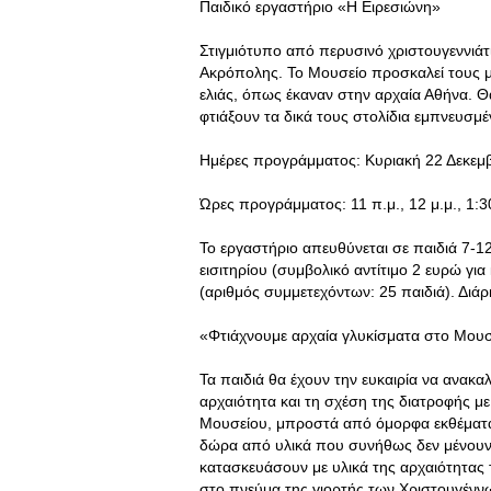
Παιδικό εργαστήριο «Η Ειρεσιώνη»
Στιγμιότυπο από περυσινό χριστουγεννιάτ
Ακρόπολης. Το Μουσείο προσκαλεί τους μι
ελιάς, όπως έκαναν στην αρχαία Αθήνα. Θ
φτιάξουν τα δικά τους στολίδια εμπνευσμέ
Ημέρες προγράμματος: Κυριακή 22 Δεκεμβ
Ώρες προγράμματος: 11 π.μ., 12 μ.μ., 1:30
Το εργαστήριο απευθύνεται σε παιδιά 7-12
εισιτηρίου (συμβολικό αντίτιμο 2 ευρώ για
(αριθμός συμμετεχόντων: 25 παιδιά). Διάρ
«Φτιάχνουμε αρχαία γλυκίσματα στο Μουσ
Τα παιδιά θα έχουν την ευκαιρία να ανα
αρχαιότητα και τη σχέση της διατροφής με
Μουσείου, μπροστά από όμορφα εκθέματα,
δώρα από υλικά που συνήθως δεν μένουν 
κατασκευάσουν με υλικά της αρχαιότητας
στο πνεύμα της γιορτής των Χριστουγέννω