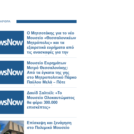
 ΑΡΘΡΑ
Ο Μητσοτάκης για το νέο
Μουσείο «Θεσσαλονικέων
Μητρόπολις» και τα
εξαιρετικά ευρήματα από
τις ανασκαφές για την
κατασκευή του Μετρό.
Μουσείο Ευρημάτων
Μετρό Θεσσαλονίκης:
Από τα έγκατα της γης
στο Μητροπολιτικό Πάρκο
Παύλου Μελά – Πότε
ανοίγει τις πύλες του
Δαυίδ Σαλτιέλ: «Το
Μουσείο Ολοκαυτώματος
θα φέρει 300.000
επισκέπτες»
Επίσκεψη και ξενάγηση
στο Πολεμικό Μουσείο