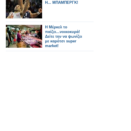
Η... ΜΠΑΜΠΕΡΓΚ!
H Μέρκελ το
παίζει...νοικοκυρά!
Δείτε την να ψωνίζει
με καρότσι super
market!