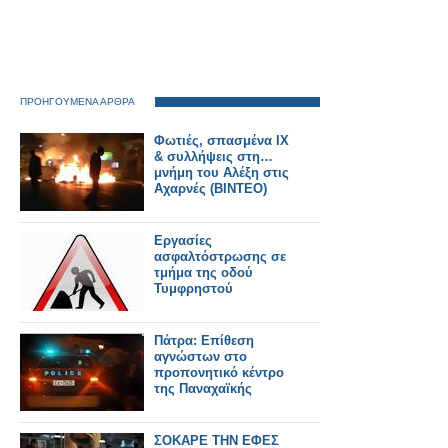
ΠΡΟΗΓΟΥΜΕΝΑ ΑΡΘΡΑ
Φωτιές, σπασμένα ΙΧ
& συλλήψεις στη…
μνήμη του Αλέξη στις
Αχαρνές (ΒΙΝΤΕΟ)
Eργασίες
ασφαλτόστρωσης σε
τμήμα της οδού
Τυμφρηστού
Πάτρα: Επίθεση
αγνώστων στο
προπονητικό κέντρο
της Παναχαϊκής
ΣΟΚΑΡΕ ΤΗΝ ΕΦΕΣ