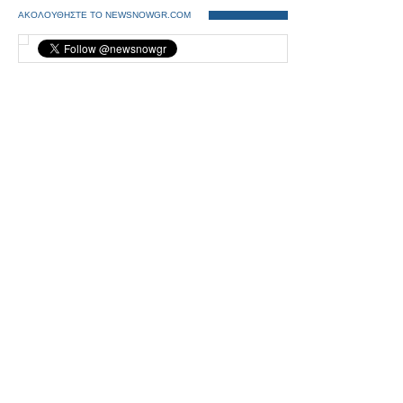
ΑΚΟΛΟΥΘΗΣΤΕ ΤΟ NEWSNOWGR.COM