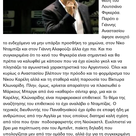
θέση του
Λουτσιάνο
Φιγκερόα.
Παρότι ο
Γιάννης
Αναστασίου
άφησε ανοιχτό
το ενδεχόμενο να μην υπάρξει προσθήκη το χειμώνα, στον Νίκο
Νταμπίζα και στον Γιάννη Αλαφούζο άλλα έχει πει. Και πιο
συγκεκριμένα ότι το κενό του Φιγκερόα είναι σημαντικό και θα
πρέπει να καλυφθεί με κάποιον που να έχει εύκολο γκολ και να
πλησιάζει τα αγωνιστικά χαρακτηριστικά του Αργεντινού. Όλοι και
κυρίως ο Αναστασίου βλέπουν την πρόοδο και το φορμάρισμα του
Νίκου Καρέλη αλλά και τη σταθερά καλή παρουσία του Βίκτωρα
Κλωναρίδη. Πλην, όμως, κρίνεται απαραίτητο να πλαισιωθεί ο
Μάρκους Μπεργκ από ένα «καθαρό» σέντερ φορ, μια και οι
Καρέλης, Κλώναρίδης είναι περιφερειακοί επιθετικοί. Το θέμα της
αναζήτησης του επιθετικού το έχει αναλάβει ο Νταμπίζας. Ο
τεχνικός διευθυντής του Παναθηναϊκού έχει έρθει σε επαφή ήδη με
ανθρώπους από την Αγγλία με τους οποίους διατηρεί καλή σχέση
από τότε που ήταν ποδοσφαιριστής στη Νιούκαστλ. Ευελπιστεί να
βρει μια περίπτωση σαν του Αμπεΐντ, παίκτη δηλαδή που
υπολογίζεται μεν από την ομάδα του, αλλά όχι για τη συγκεκριμένη