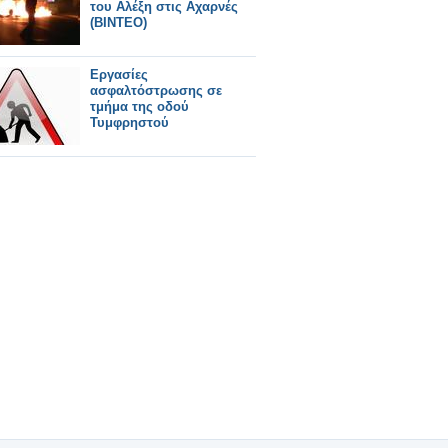
του Αλέξη στις Αχαρνές
(ΒΙΝΤΕΟ)
Eργασίες
ασφαλτόστρωσης σε
τμήμα της οδού
Τυμφρηστού