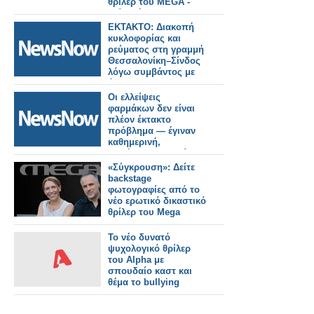
θρίλερ του MEGA -
Δείτε νέο backstage
φωτογραφικό υλικό
ΕΚΤΑΚΤΟ: Διακοπή
κυκλοφορίας και
ρεύματος στη γραμμή
Θεσσαλονίκη–Σίνδος
λόγω συμβάντος με
άτομο.
Οι ελλείψεις
φαρμάκων δεν είναι
πλέον έκτακτο
πρόβλημα — έγιναν
καθημερινή,
απλήρωτη εργασία
του φαρμακοποιού
«Σύγκρουση»: Δείτε
backstage
φωτογραφίες από το
νέο ερωτικό δικαστικό
θρίλερ του Mega
Το νέο δυνατό
ψυχολογικό θρίλερ
του Alpha με
σπουδαίο καστ και
θέμα το bullying