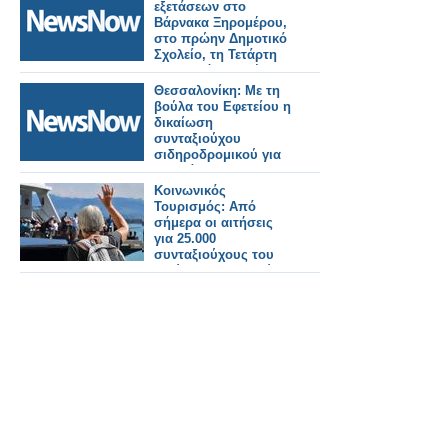
εξετάσεων στο
Βάρνακα Ξηρομέρου,
στο πρώην Δημοτικό
Σχολείο, τη Τετάρτη
13/5, από 09:30 έως
14:00.
Θεσσαλονίκη: Με τη
βούλα του Εφετείου η
δικαίωση
συνταξιούχου
σιδηροδρομικού για
το σκάνδαλο των
θυρίδων.
Κοινωνικός
Τουρισμός: Aπό
σήμερα οι αιτήσεις
για 25.000
συνταξιούχους του
πρώην ΟΑΕΕ – Πώς
γίνεται η διαδικασί