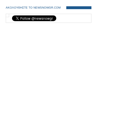
ΑΚΟΛΟΥΘΗΣΤΕ ΤΟ NEWSNOWGR.COM