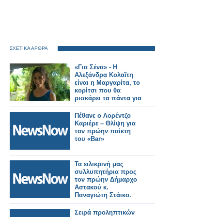
ΣΧΕΤΙΚΑ ΑΡΘΡΑ
«Για Σένα» - Η
Αλεξάνδρα Κολαΐτη
είναι η Μαργαρίτα, το
κορίτσι που θα
ρισκάρει τα πάντα για
τα όνειρά της
Πέθανε ο Λορέντζο
Καριέρε – Θλίψη για
τον πρώην παίκτη
του «Bar»
Τα ειλικρινή μας
συλλυπητήρια προς
τον πρώην Δήμαρχο
Αστακού κ.
Παναγιώτη Στάικο.
Σειρά προληπτικών