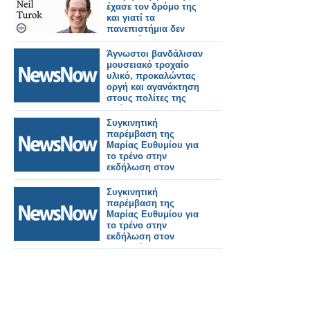
έχασε τον δρόμο της
και γιατί τα
πανεπιστήμια δεν
ενθαρρύνουν την
πρωτοτυπία
Άγνωστοι βανδάλισαν
μουσειακό τροχαίο
υλικό, προκαλώντας
οργή και αγανάκτηση
στους πολίτες της
Δράμας.
Συγκινητική
παρέμβαση της
Μαρίας Ευθυμίου για
το τρένο στην
εκδήλωση στον
κεντρικό
σιδηροδρομικό
Συγκινητική
σταθμό Καλαμάτας.
παρέμβαση της
Μαρίας Ευθυμίου για
το τρένο στην
εκδήλωση στον
κεντρικό
σιδηροδρομικό
σταθμό Καλαμάτας.