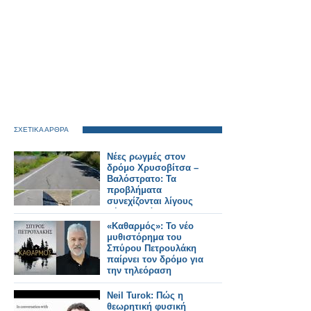
ΣΧΕΤΙΚΑ ΑΡΘΡΑ
Νέες ρωγμές στον
δρόμο Χρυσοβίτσα –
Βαλόστρατο: Τα
προβλήματα
συνεχίζονται λίγους
μήνες μετά την
ασφαλτόστρωση
«Καθαρμός»: Το νέο
μυθιστόρημα του
Σπύρου Πετρουλάκη
παίρνει τον δρόμο για
την τηλεόραση
Neil Turok: Πώς η
θεωρητική φυσική