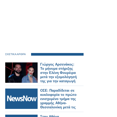
ΣΧΕΤΙΚΑ ΑΡΘΡΑ
Γιώργος Αρσενάκος:
Το μήνυμα στήριξης
στην Ελένη Φουρέιρα
μετά την εξομολόγησή
της για την καταγωγή
της
ΟΣΕ: Παραδίδεται σε
κυκλοφορία το πρώτο
ενισχυμένο τμήμα της
γραμμής Αθήνα-
Θεσσαλονίκη μετά τις
θεομηνίες Daniel και
Elias – Διακοπή
Στην Αθήνα