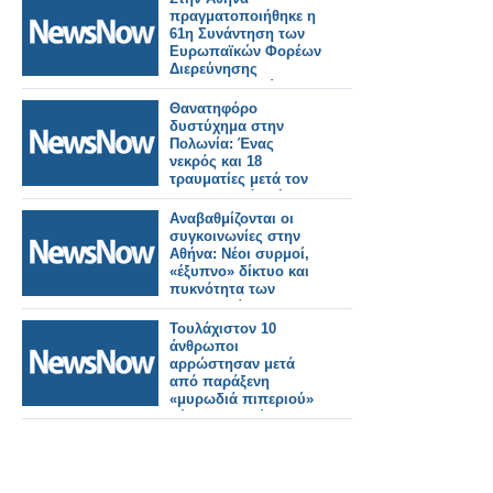
κυκλοφορίας μεταξύ
πραγματοποιήθηκε η
Λιανοκλαδίου και
61η Συνάντηση των
Λάρισας για την
Ευρωπαϊκών Φορέων
ολοκλήρωση των
Διερεύνησης
εργασιών.
Σιδηροδρομικών
Ατυχημάτων»
Θανατηφόρο
δυστύχημα στην
Πολωνία: Ένας
νεκρός και 18
τραυματίες μετά τον
εκτροχιασμό τρένου.
Αναβαθμίζονται οι
συγκοινωνίες στην
Αθήνα: Νέοι συρμοί,
«έξυπνο» δίκτυο και
πυκνότητα των
δρομολογίων σε
μετρό και λεωφορεία.
Τουλάχιστον 10
άνθρωποι
αρρώστησαν μετά
από παράξενη
«μυρωδιά πιπεριού»
μέσα σε κινούμενο
τρένο στην Ιαπωνία.