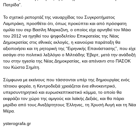
Πατρίδα”.
Το σχετικό ρεπορτάζ της ναυαρχίδας του Συγκροτήματος
Λαμπράκη, προσθέτει ότι, όπως προκύπτει και από πρόσφατη
ομιλία του σερ Βασίλη Μαρκεζίνη, ο οποίος είχε αρνηθεί τον Μάιο
του 2012 να ηγηθεί του ψηφοδελτίου Επικρατείας της Νέας
Δημοκρατίας στις εθνικές εκλογές, η καινούρια παράταξη θα
αξιοποιήσει και τη ρητορική της “Ειρηνικής Επανάστασης”, που είχε
εισάγει στο πολιτικό λεξιλόγιο ο Μιλτιάδης Έβερτ, μετά την ανάδειξή
του στην ηγεσία της Νέας Δημοκρατίας, και απέναντι στο ΠΑΣΟΚ
του Κώστα Σημίτη.
Σύμφωνα με εκείνους που τάσσονται υπέρ της δημιουργίας ενός
τέτοιου φορέα, η Κεντροδεξιά χρειάζεται ένα εθνοκεντρικό,
υπερσυντηρητικό και ευρωσκεπτικιστικό κόμμα, το οποίο θα
εκφράζει τον χώρο της αμιγούς και λαϊκής Δεξιάς, και θα πάρει
μερίδιο από τους Ανεξάρτητους Έλληνες, τη Χρυσή Αυγή και τη Νέα
Μέρα.
ysterografa.gr