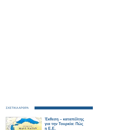
ΣΧΕΤΙΚΑ ΑΡΘΡΑ
Έκθεση – καταπέλτης
για την Τουρκία: Πώς
η Ε.Ε.