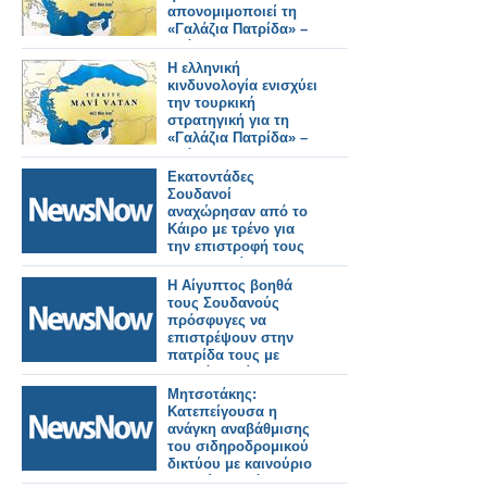
απονομιμοποιεί τη
«Γαλάζια Πατρίδα» –
Ανάλυση του
Κωνσταντίνου
Η ελληνική
Μπαλωμένου
κινδυνολογία ενισχύει
την τουρκική
στρατηγική για τη
«Γαλάζια Πατρίδα» –
Ανάλυση του
Κωνσταντίνου
Εκατοντάδες
Μπαλωμένου
Σουδανοί
αναχώρησαν από το
Κάιρο με τρένο για
την επιστροφή τους
στην πατρίδα τους.
Εικόνες από το
Η Αίγυπτος βοηθά
σταθμό Ραμσή
τους Σουδανούς
πρόσφυγες να
επιστρέψουν στην
πατρίδα τους με
δωρεάν ταξίδια με
τρένο
Μητσοτάκης:
Κατεπείγουσα η
ανάγκη αναβάθμισης
του σιδηροδρομικού
δικτύου με καινούριο
τροχαίο υλικό