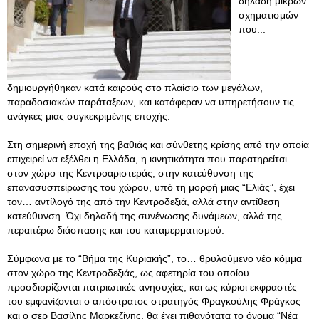
δηλαδή μικρών
σχηματισμών
που...
δημιουργήθηκαν κατά καιρούς στο πλαίσιο των μεγάλων,
παραδοσιακών παράταξεων, και κατάφεραν να υπηρετήσουν τις
ανάγκες μιας συγκεκριμένης εποχής.
Στη σημερινή εποχή της βαθιάς και σύνθετης κρίσης από την οποία
επιχειρεί να εξέλθει η Ελλάδα, η κινητικότητα που παρατηρείται
στον χώρο της Κεντροαριστεράς, στην κατεύθυνση της
επανασυσπείρωσης του χώρου, υπό τη μορφή μιας “Ελιάς”, έχει
τον… αντίλογό της από την Κεντροδεξιά, αλλά στην αντίθεση
κατεύθυνση. Όχι δηλαδή της συνένωσης δυνάμεων, αλλά της
περαιτέρω διάσπασης και του καταμερματισμού.
Σύμφωνα με το “Βήμα της Κυριακής”, το… θρυλούμενο νέο κόμμα
στον χώρο της Κεντροδεξιάς, ως αφετηρία του οποίου
προσδιορίζονται πατριωτικές ανησυχίες, και ως κύριοι εκφραστές
του εμφανίζονται ο απόστρατος στρατηγός Φραγκούλης Φράγκος
και ο σερ Βασίλης Μαρκεζίνης, θα έχει πιθανότατα το όνομα “Νέα