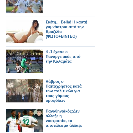
Σκέτη... Bella! H καυτή
γυμνάστρια από την
Βραζιλία
(ΦΩΤΟ+ΒΙΝΤΕΟ)
4 -1 έχασε ο
Παναργειακός από
την Καλαμάτα
Λάβρος ο
Παπαχρήστος κατά
των πολιτικών για
τους γάμους
ομοφύλων
Παναθηναϊκός:Δεν
άλλαξε η...
νοοτροπία, το
αποτέλεσμα άλλαξε