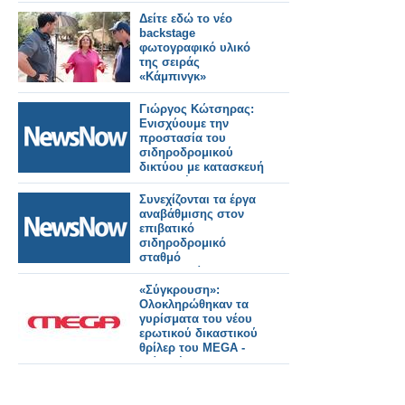
Μακεδονίας και
Θράκης.
Δείτε εδώ το νέο
backstage
φωτογραφικό υλικό
της σειράς
«Κάμπινγκ»
Γιώργος Κώτσηρας:
Ενισχύουμε την
προστασία του
σιδηροδρομικού
δικτύου με κατασκευή
ενισχυμένης
περίφραξης σε
Συνεχίζονται τα έργα
Θριάσιο, Θήβα και
αναβάθμισης στον
Ζευγολατιό.
επιβατικό
σιδηροδρομικό
σταθμό
Θεσσαλονίκης.
«Σύγκρουση»:
Ολοκληρώθηκαν τα
γυρίσματα του νέου
ερωτικού δικαστικού
θρίλερ του MEGA -
Δείτε νέο backstage
φωτογραφικό υλικό