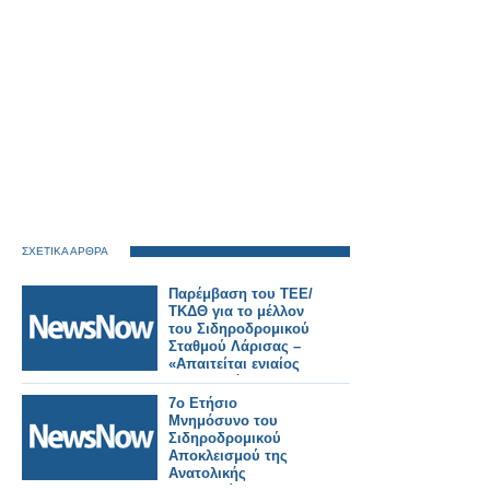
ΣΧΕΤΙΚΑ ΑΡΘΡΑ
Παρέμβαση του ΤΕΕ/
ΤΚΔΘ για το μέλλον
του Σιδηροδρομικού
Σταθμού Λάρισας –
«Απαιτείται ενιαίος
σχεδιασμός για την
πόλη».
7ο Ετήσιο
Μνημόσυνο του
Σιδηροδρομικού
Αποκλεισμού της
Ανατολικής