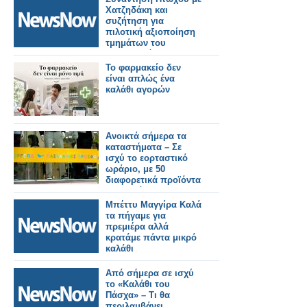
Χατζηδάκη και
συζήτηση για
πιλοτική αξιοποίηση
τμημάτων του
σιδηροδρόμου στην
Πελοπόννησο.
Το φαρμακείο δεν
είναι απλώς ένα
καλάθι αγορών
Ανοικτά σήμερα τα
καταστήματα – Σε
ισχύ το εορταστικό
ωράριο, με 50
διαφορετικά προϊόντα
το «καλάθι του
Πάσχα»
Μπέττυ Μαγγίρα Καλά
τα πήγαμε για
πρεμιέρα αλλά
κρατάμε πάντα μικρό
καλάθι
Από σήμερα σε ισχύ
το «Καλάθι του
Πάσχα» – Τι θα
περιλαμβάνει