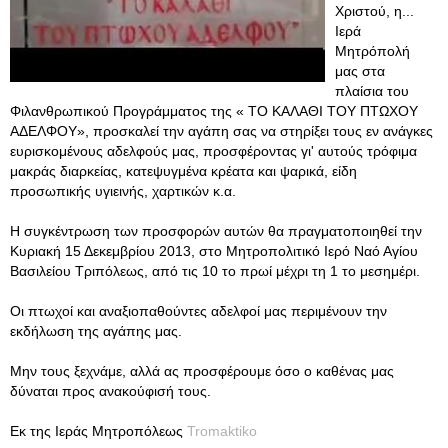
Χριστού, η...
Ιερά
Μητρόπολή
μας στα
πλαίσια του
Φιλανθρωπικού Προγράμματος της « ΤΟ ΚΑΛΑΘΙ ΤΟΥ ΠΤΩΧΟΥ
ΑΔΕΛΦΟΥ», προσκαλεί την αγάπη σας να στηρίξει τους εν ανάγκες
ευρισκομένους αδελφούς μας, προσφέροντας γι' αυτούς τρόφιμα
μακράς διαρκείας, κατεψυγμένα κρέατα και ψαρικά, είδη
προσωπικής υγιεινής, χαρτικών κ.α.
Η συγκέντρωση των προσφορών αυτών θα πραγματοποιηθεί την
Κυριακή 15 Δεκεμβρίου 2013, στο Μητροπολιτικό Ιερό Ναό Αγίου
Βασιλείου Τριπόλεως, από τις 10 το πρωί μέχρι τη 1 το μεσημέρι.
Οι πτωχοί και αναξιοπαθούντες αδελφοί μας περιμένουν την
εκδήλωση της αγάπης μας.
Μην τους ξεχνάμε, αλλά ας προσφέρουμε όσο ο καθένας μας
δύναται προς ανακούφισή τους.
Εκ της Ιεράς Μητροπόλεως
Tromaktiko