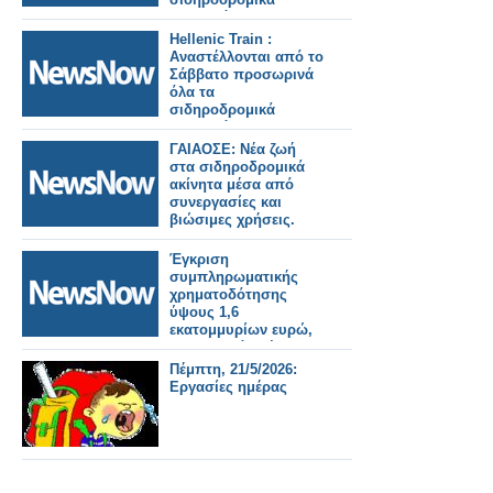
δρομολόγια στη
γραμμή
Hellenic Train :
Αλεξανδρούπολη –
Αναστέλλονται από το
Ορμένιο .
Σάββατο προσωρινά
όλα τα
σιδηροδρομικά
δρομολόγια στη
γραμμή
ΓΑΙΑΟΣΕ: Νέα ζωή
Αλεξανδρούπολη –
στα σιδηροδρομικά
Ορμένιο .
ακίνητα μέσα από
συνεργασίες και
βιώσιμες χρήσεις.
Έγκριση
συμπληρωματικής
χρηματοδότησης
ύψους 1,6
εκατομμυρίων ευρώ,
για το μεγάλο έργο
της ανάπλασης της
Πέμπτη, 21/5/2026:
κεντρικής πλατείας
Εργασίες ημέρας
Αστακού και των
παρακείμενων οδών.