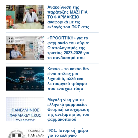
Ανακοίνωση της
παράταξης ΜΑΖΙ ΓΙΑ
ΤΟ ΦΑΡΜΑΚΕΙΟ
αναφορικά με τις
εκλογές του ΠΦΣ στις
28 Ιουνίου 2026
«ΠΡΟΟΠΤΙΚΗ» για το
φαρμακείο του αύριο:
Ο απολογισμός της
τριετίας 2023-2026 για
το συνδυασμό που
διοικεί τον ΠΦΣ
Κακάο – το κακάο δεν
είναι απλώς μια
λιχουδιά, αλλά ένα
λειτουργικό τρόφιμο
που ενισχύει τόσο
την καρδιά μας όσο
και το μυαλό μας
Μεγάλη νίκη για το
ελληνικό φαρμακείο:
Θεσμική κατοχύρωση
της ανεξαρτησίας του
φαρμακοποιού
ΠΦΣ: Ιστορική ημέρα
για το ελληνικό