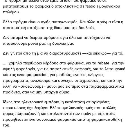
Το πρόβλημα ξεκινά όταν εμείς οι ίδιοι, ως φαρμακοποιοί,
μετατρέπουμε το φαρμακείο αποκλειστικά σε πεδίο τιμολογιακού
πολέμου.
Άλλο πράγμα είναι ο υγιής ανταγωνισμός. Και άλλο πράγμα είναι η
συστηματική απαξίωση της ίδιας μας της δουλειάς.
Δεν μπορεί να διαμαρτυρόμαστε για όλα και ταυτόχρονα να
απαξιώνουμε μόνοι μας τη δουλειά μας
Δεν γίνεται από τη μία να διαμαρτυρόμαστε —και δικαίως— για το...
.... χαμηλό περιθώριο κέρδους στα φάρμακα, για τα rebate, για την
υψηλή φορολογία, για τις ασφαλιστικές εισφορές, για το λειτουργικό
κόστος ενός φαρμακείου, για μισθούς, ενοίκια, ενέργεια,
προγράμματα, αναλώσιμα και συνεχείς υποχρεώσεις, και από την
άλλη να «σκοτώνουμε» μόνοι μας τις τιμές στα παραφαρμακευτικά
προϊόντα, σαν να μην υπάρχει αύριο.
Ιδίως στο ηλεκτρονικό εμπόριο, η κατάσταση σε ορισμένες
περιπτώσεις έχει ξεφύγει. Βλέπουμε λιανικές τιμές που πολλές
φορές πλησιάζουν ή και υπολείπονται των τιμών με τις οποίες
προμηθεύεται ένα συνοικιακό φαρμακείο από τη φαρμακαποθήκη
του.