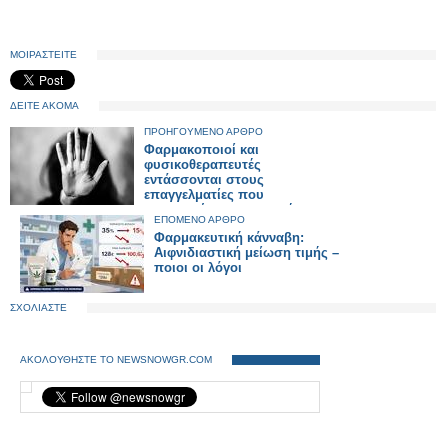
ΜΟΙΡΑΣΤΕΙΤΕ
ΔΕΙΤΕ ΑΚΟΜΑ
ΠΡΟΗΓΟΥΜΕΝΟ ΑΡΘΡΟ
Φαρμακοποιοί και
φυσικοθεραπευτές
εντάσσονται στους
επαγγελματίες που
υποχρεούνται να αναφέρουν
ΕΠΟΜΕΝΟ ΑΡΘΡΟ
εγκλήματα ενδοοικογενειακής
Φαρμακευτική κάνναβη:
βίας
Αιφνιδιαστική μείωση τιμής –
ποιοι οι λόγοι
ΣΧΟΛΙΑΣΤΕ
ΑΚΟΛΟΥΘΗΣΤΕ ΤΟ NEWSNOWGR.COM