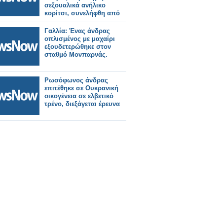
σεξουαλικά ανήλικο
κορίτσι, συνελήφθη από
την ΕΛ.ΑΣ
Γαλλία: Ένας άνδρας
οπλισμένος με μαχαίρι
εξουδετερώθηκε στον
σταθμό Μονπαρνάς.
Ρωσόφωνος άνδρας
επιτέθηκε σε Ουκρανική
οικογένεια σε ελβετικό
τρένο, διεξάγεται έρευνα