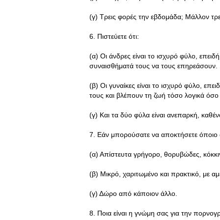
(γ) Τρεις φορές την εβδομάδα; Μάλλον τρε
6. Πιστεύετε ότι:
(α) Οι άνδρες είναι το ισχυρό φύλο, επειδ
συναισθήματά τους να τους επηρεάσουν.
(β) Οι γυναίκες είναι το ισχυρό φύλο, επ
τους και βλέπουν τη ζωή τόσο λογικά όσο
(γ) Και τα δύο φύλα είναι ανεπαρκή, καθέν
7. Εάν μπορούσατε να αποκτήσετε όποιο α
(α) Απίστευτα γρήγορο, θορυβώδες, κόκκιν
(β) Μικρό, χαριτωμένο και πρακτικό, με α
(γ) Δώρο από κάποιον άλλο.
8. Ποια είναι η γνώμη σας για την πορνογ