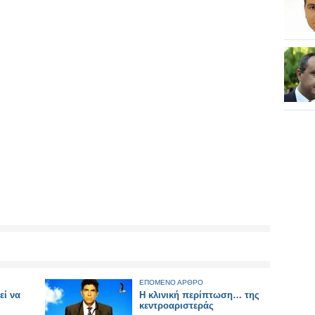
ΕΠΟΜΕΝΟ ΑΡΘΡΟ
εί να
Η κλινική περίπτωση… της
κεντροαριστεράς