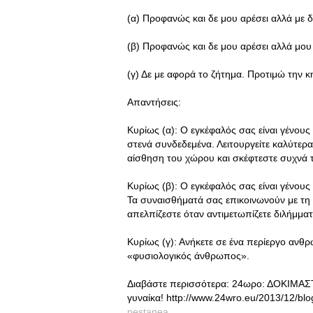
(α) Προφανώς και δε μου αρέσει αλλά με δι
(β) Προφανώς και δε μου αρέσει αλλά μου α
(γ) Δε με αφορά το ζήτημα. Προτιμώ την κ
Απαντήσεις:
Κυρίως (α): Ο εγκέφαλός σας είναι γένους α
στενά συνδεδεμένα. Λειτουργείτε καλύτερ
αίσθηση του χώρου και σκέφτεστε συχνά τ
Κυρίως (β): Ο εγκέφαλός σας είναι γένου
Τα συναισθήματά σας επικοινωνούν με τη 
απελπίζεστε όταν αντιμετωπίζετε διλήμμα
Κυρίως (γ): Ανήκετε σε ένα περίεργο ανθ
«φυσιολογικός άνθρωπος».
Διαβάστε περισσότερα: 24ωρο: ΔΟΚΙΜΑΣΤ
γυναίκα! http://www.24wro.eu/2013/12/b
pestanea