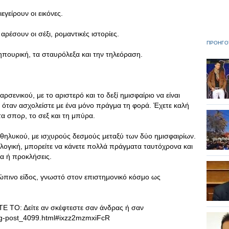
εγείρουν οι εικόνες.
ρέσουν οι σέξι, ρομαντικές ιστορίες.
ΠΡΟΗΓΟ
ηπουρική, τα σταυρόλεξα και την τηλεόραση.
ρσενικού, με το αριστερό και το δεξί ημισφαίριο να είναι
α όταν ασχολείστε με ένα μόνο πράγμα τη φορά. Έχετε καλή
α σπορ, το σεξ και τη μπύρα.
ς θηλυκού, με ισχυρούς δεσμούς μεταξύ των δύο ημισφαιρίων.
λογική, μπορείτε να κάνετε πολλά πράγματα ταυτόχρονα και
τα ή προκλήσεις.
ρώπινο είδος, γνωστό στον επιστημονικό κόσμο ως
Ε ΤΟ: Δείτε αν σκέφτεστε σαν άνδρας ή σαν
log-post_4099.html#ixzz2mzmxiFcR