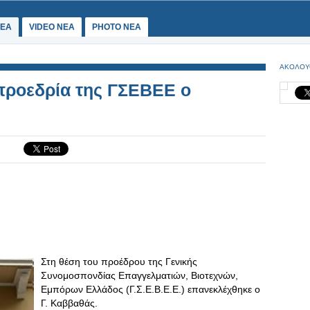
ΕΑ
VIDEO NEA
PHOTO NEA
ΑΚΟΛΟΥ
προεδρία της ΓΣΕΒΕΕ ο
Στη θέση του προέδρου της Γενικής
Συνομοσπονδίας Επαγγελματιών, Βιοτεχνών,
Εμπόρων Ελλάδος (Γ.Σ.Ε.Β.Ε.Ε.) επανεκλέχθηκε ο
Γ. Καββαθάς.