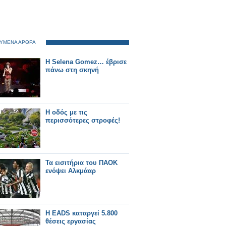
ΥΜΕΝΑ ΑΡΘΡΑ
Η Selena Gomez… έβρισε
πάνω στη σκηνή
Η οδός με τις
περισσότερες στροφές!
Τα εισιτήρια του ΠΑΟΚ
ενόψει Αλκμάαρ
Η EADS καταργεί 5.800
θέσεις εργασίας