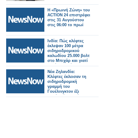
Η «Πρωινή Ζώνη» του
ACTION 24 επιστρέφει
στις 31 Αυγούστου
στις 06:00 το πρωί
Ινδία: Πώς κλέφτες
έκλεψαν 100 μέτρα
σιδηροδρομικού
καλωδίου 25.000 βολτ
στο Μπιχάρ και γιατί
αυτό συμβαίνει
συνεχώς.
Νέα Ζηλανδία:
Κλέφτες έκλεισαν τη
σιδηροδρομική
γραμμή του
Γουέλινγκτον έξι
φορές μέσα σε έναν
μήνα.