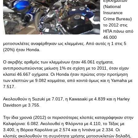
Εγκλημάτων
(National
Insurance
Crime Bureau)
το 2012 στις
ΗΠΑ πάνω από
46.000
μοτοσυκλέτες αναφέρθηκαν ως κλεμμένες. Από αυτές η 1 στις 5
(20%) ήταν Honda.
Ο ακριβής αριθμός των κλεμμένων ήταν 46.061 οχήματα,
αντιπροσωπεύοντας μείωση 1% σε σχέση με το 2011, όταν είχαν
κλαπεί 46.667 οχήματα. Οι Honda ήταν πρώτες στην προτίμηση
των κλεπτών με 9.082 κομμάτια, από κοντά όμως και η Yamaha με
7.517.
Ακολουθούν η Suzuki με 7.017, η Kawasaki με 4.839 και η Harley
Davidson με 3.755.
Την ίδια χρονιά (2012) οι περισσότερες κλοπές καταγράφηκαν στην
Καλιφόρνια: 6.082. Ακολουθεί η Φλόριντα με 4.110, το Τέξας με
3.400, η Βόρεια Καρολίνα με 2.574 και η Ιντιάνα με 2.334. Οι
κλοπές ακολουθούν τη συχνότητα χρήσης μοτοσυκλετών δηλαδή,