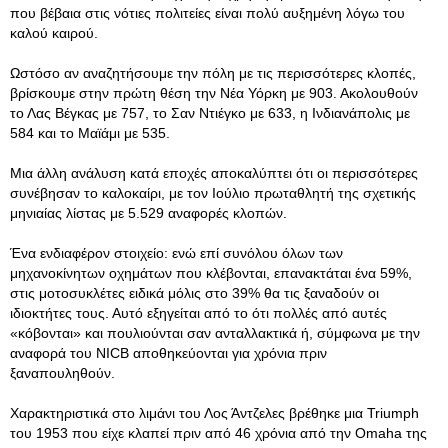
που βέβαια στις νότιες πολιτείες είναι πολύ αυξημένη λόγω του
καλού καιρού.
Ωστόσο αν αναζητήσουμε την πόλη με τις περισσότερες κλοπές,
βρίσκουμε στην πρώτη θέση την Νέα Υόρκη με 903. Ακολουθούν
το Λας Βέγκας με 757, το Σαν Ντιέγκο με 633, η Ινδιανάπολις με
584 και το Μαϊάμι με 535.
Μια άλλη ανάλυση κατά εποχές αποκαλύπτει ότι οι περισσότερες
συνέβησαν το καλοκαίρι, με τον Ιούλιο πρωταθλητή της σχετικής
μηνιαίας λίστας με 5.529 αναφορές κλοπών.
Ένα ενδιαφέρον στοιχείο: ενώ επί συνόλου όλων των
μηχανοκίνητων οχημάτων που κλέβονται, επανακτάται ένα 59%,
στις μοτοσυκλέτες ειδικά μόλις στο 39% θα τις ξαναδούν οι
ιδιοκτήτες τους. Αυτό εξηγείται από το ότι πολλές από αυτές
«κόβονται» και πουλιούνται σαν ανταλλακτικά ή, σύμφωνα με την
αναφορά του NICB αποθηκεύονται για χρόνια πριν
ξαναπουληθούν.
Χαρακτηριστικά στο λιμάνι του Λος Άντζελες βρέθηκε μια Triumph
του 1953 που είχε κλαπεί πριν από 46 χρόνια από την Omaha της