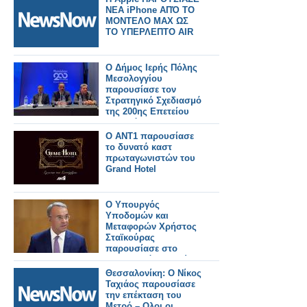
ΝΕΑ iPhone ΑΠΌ ΤΟ
ΜΟΝΤΕΛΟ ΜΑΧ ΩΣ
ΤΟ ΥΠΕΡΛΕΠΤΟ AIR
Ο Δήμος Ιερής Πόλης
Μεσολογγίου
παρουσίασε τον
Στρατηγικό Σχεδιασμό
της 200ης Επετείου
της Εξόδου.
Ο ΑΝΤ1 παρουσίασε
το δυνατό καστ
πρωταγωνιστών του
Grand Hotel
Ο Υπουργός
Υποδομών και
Μεταφορών Χρήστος
Σταϊκούρας
παρουσίασε στο
Υπουργικό Συμβούλιο
τις προτεραιότητες
Θεσσαλονίκη: O Νίκος
για ανθεκτικές
Ταχιάος παρουσίασε
υποδομές και για
την επέκταση του
βιώσιμες μεταφορές.
Μετρό – Ολοι οι