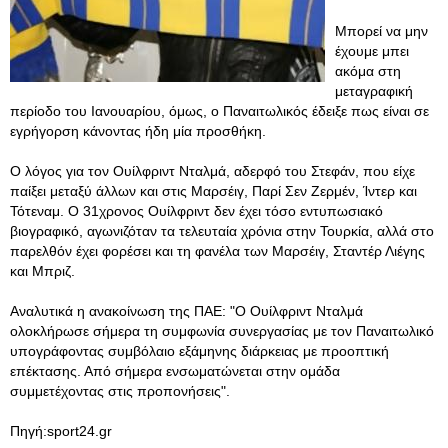
Μπορεί να μην
έχουμε μπει
ακόμα στη
μεταγραφική
περίοδο του Ιανουαρίου, όμως, ο Παναιτωλικός έδειξε πως είναι σε
εγρήγορση κάνοντας ήδη μία προσθήκη.
Ο λόγος για τον Ουίλφριντ Νταλμά, αδερφό του Στεφάν, που είχε
παίξει μεταξύ άλλων και στις Μαρσέιγ, Παρί Σεν Ζερμέν, Ίντερ και
Τότεναμ. Ο 31χρονος Ουίλφριντ δεν έχει τόσο εντυπωσιακό
βιογραφικό, αγωνιζόταν τα τελευταία χρόνια στην Τουρκία, αλλά στο
παρελθόν έχει φορέσει και τη φανέλα των Μαρσέιγ, Σταντέρ Λιέγης
και Μπριζ.
Αναλυτικά η ανακοίνωση της ΠΑΕ: "Ο Ουίλφριντ Νταλμά
ολοκλήρωσε σήμερα τη συμφωνία συνεργασίας με τον Παναιτωλικό
υπογράφοντας συμβόλαιο εξάμηνης διάρκειας με προοπτική
επέκτασης. Από σήμερα ενσωματώνεται στην ομάδα
συμμετέχοντας στις προπονήσεις".
Πηγή:sport24.gr