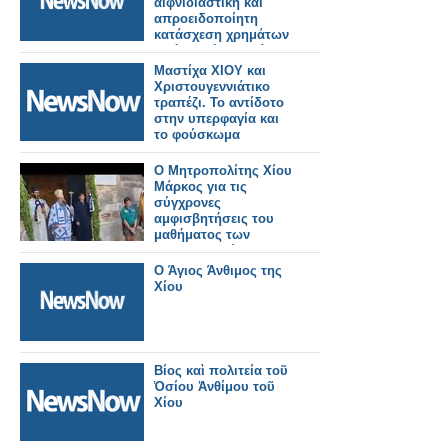
αιφνιδιαστική και
απροειδοποίητη
κατάσχεση χρημάτων
από το δήμο Ακτίου
Βόνιτσας και
Μαστίχα ΧΙΟΥ και
ειδικότερα της
Χριστουγεννιάτικο
Δημοτικής Ενότητας
τραπέζι. Το αντίδοτο
Μεδεώνος θίγει την
στην υπερφαγία και
αξιοπρέπεια και την
το φούσκωμα
οικονομική
σταθερότητα των
Ο Μητροπολίτης Χίου
νοικοκυριών
Μάρκος για τις
σύγχρονες
αμφισβητήσεις του
μαθήματος των
Θρησκευτικών
Ο Άγιος Άνθιμος της
Χίου
Βίος καὶ πολιτεία τοῦ
Ὁσίου Ἀνθίμου τοῦ
Χίου