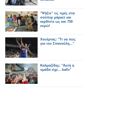
"Ψάξτε" τις τιμές στα
σούπερ μάρκετ και
κερδίστε ως και 750
ευρώ!
Χουέρτας: "Τι να πεις
για τον Σπανούλη..."
Καλμαζίδης: "Αυτή η
ομάδα είχε... balls"