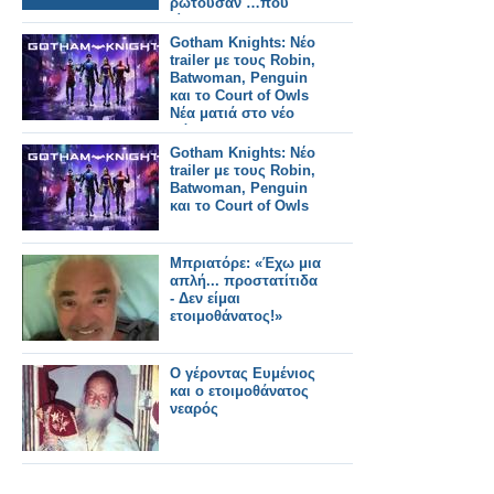
ρωτούσαν …που
είναι ο
ετοιμοθάνατος;»
Gotham Knights: Νέο
trailer με τους Robin,
Batwoman, Penguin
και το Court of Owls
Νέα ματιά στο νέο
πόνημα της DC
Gotham Knights: Νέο
trailer με τους Robin,
Batwoman, Penguin
και το Court of Owls
Μπριατόρε: «Έχω μια
απλή... προστατίτιδα
- Δεν είμαι
ετοιμοθάνατος!»
Ο γέροντας Ευμένιος
και ο ετοιμοθάνατος
νεαρός