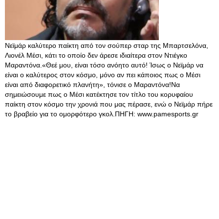
Νεϊμάρ καλύτερο παίκτη από τον σούπερ σταρ της Μπαρτσελόνα,
Λιονέλ Μέσι, κάτι το οποίο δεν άρεσε ιδιαίτερα στον Ντιέγκο
Μαραντόνα.«Θεέ μου, είναι τόσο ανόητο αυτό! Ίσως ο Νεϊμάρ να
είναι ο καλύτερος στον κόσμο, μόνο αν πει κάποιος πως ο Μέσι
είναι από διαφορετικό πλανήτη», τόνισε ο Μαραντόνα!Να
σημειώσουμε πως ο Μέσι κατέκτησε τον τίτλο του κορυφαίου
παίκτη στον κόσμο την χρονιά που μας πέρασε, ενώ ο Νεϊμάρ πήρε
το βραβείο για το ομορφότερο γκολ.ΠΗΓΗ: www.pamesports.gr