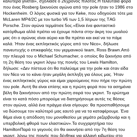
καλύτερα γίνεται», σχολίασε ο 26χρονος πιλότος.Η τελευταία φορά
που ένας Rosberg ξεκινούσε αγώνα από την pole ήταν το 1986 στο
Hockenheim. Ο λόγος φυσικά για τον Keke, που οδηγούσε τότε μια
McLaren MP4/2C με τον turbo V6 των 1,5 λίτρων της ΤAG
Porsche. Στον αγώνα τερμάτισε 5ος.«Είναι ένα φανταστικό
κατόρθωμα αλλά πρέπει να έχουμε πάντα στην άκρη του μυαλού
μας ότι ο αγώνας είναι αύριο και θα πρέπει και εκεί να τα πάμε
καλά. Ήταν ένας εκπληκτικός γύρος από τον Nico», δήλωσε
πανευτυχής ο επικεφαλής του γερμανικού team, Ross Brawn.Από
την πλευρά του ο Michael Schumacher, ο οποίος θα ξεκινήσει από
τη 2η θέση του γκριντ λόγω της ποινής του Lewis Hamilton,
δήλωσε: «Δεν πίστευα ότι θα παλεύαμε για την pole και όταν είδα
τον Nico να το κάνει ήταν μεγάλη έκπληξη για όλους μας. Ήταν
ένας εκπληκτικός γύρος και είμαι χαρούμενος που πήρε την πρώτη
του pole. Αυτή θα είναι επίσης και η πρώτη φορά που τα ασημένια
βέλη θα ξεκινήσουν από την πρώτη σειρά του γκριντ. Το ερώτημα
είναι το κατά πόσο μπορούμε να διατηρήσουμε αυτές τις θέσεις
στον αγώνα, αλλά ένα πράγμα είναι σίγουρο: θα προσπαθήσουμε
να δώσουμε τον καλύτερό μας εαυτό για να τα καταφέρουμε. Ένα
θέμα είναι η απόδοση του μονοθεσίου με γεμάτο ρεζερβουάρ και η
υπερβολική φθορά των ελαστικών».Τα συγχαρητήρια του
HamiltonΠαρά το γεγονός ότι θα εκκινήσει από την 7η θέση του
γκριντ, λόγω της ποινής που δέχθηκε για αλλαγή κιβωτίου στο