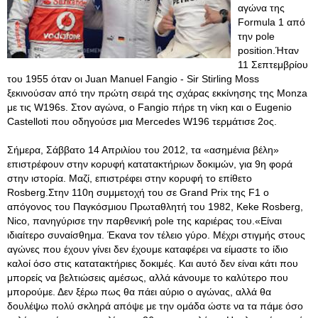
αγώνα της
Formula 1 από
την pole
position.Ήταν
11 Σεπτεμβρίου
του 1955 όταν οι Juan Manuel Fangio - Sir Stirling Moss
ξεκινούσαν από την πρώτη σειρά της σχάρας εκκίνησης της Monza
με τις W196s. Στον αγώνα, ο Fangio πήρε τη νίκη και ο Eugenio
Castelloti που οδηγούσε μια Mercedes W196 τερμάτισε 2ος.
Σήμερα, Σάββατο 14 Απριλίου του 2012, τα «ασημένια βέλη»
επιστρέφουν στην κορυφή κατατακτήριων δοκιμών, για 9η φορά
στην ιστορία. Μαζί, επιστρέφει στην κορυφή το επίθετο
Rosberg.Στην 110η συμμετοχή του σε Grand Prix της F1 o
απόγονος του Παγκόσμιου Πρωταθλητή του 1982, Keke Rosberg,
Nico, πανηγύρισε την παρθενική pole της καριέρας του.«Είναι
ιδιαίτερο συναίσθημα. Έκανα τον τέλειο γύρο. Μέχρι στιγμής στους
αγώνες που έχουν γίνει δεν έχουμε καταφέρει να είμαστε το ίδιο
καλοί όσο στις κατατακτήριες δοκιμές
. Και αυτό δεν είναι κάτι που
μπορείς να βελτιώσεις αμέσως, αλλά κάνουμε το καλύτερο που
μπορούμε. Δεν ξέρω πως θα πάει αύριο ο αγώνας, αλλά θα
δουλέψω πολύ σκληρά απόψε με την ομάδα ώστε να τα πάμε όσο