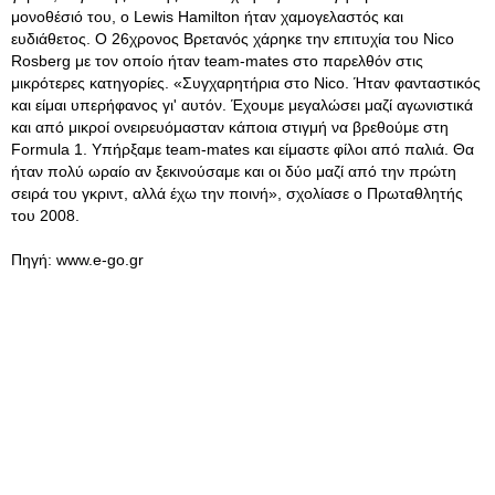
μονοθέσιό του, ο Lewis Hamilton ήταν χαμογελαστός και
ευδιάθετος. Ο 26χρονος Βρετανός χάρηκε την επιτυχία του Nico
Rosberg με τον οποίο ήταν team-mates στο παρελθόν στις
μικρότερες κατηγορίες. «Συγχαρητήρια στο Nico. Ήταν φανταστικός
και είμαι υπερήφανος γι' αυτόν. Έχουμε μεγαλώσει μαζί αγωνιστικά
και από μικροί ονειρευόμασταν κάποια στιγμή να βρεθούμε στη
Formula 1. Υπήρξαμε team-mates και είμαστε φίλοι από παλιά. Θα
ήταν πολύ ωραίο αν ξεκινούσαμε και οι δύο μαζί από την πρώτη
σειρά του γκριντ, αλλά έχω την ποινή», σχολίασε ο Πρωταθλητής
του 2008.
Πηγή: www.e-go.gr