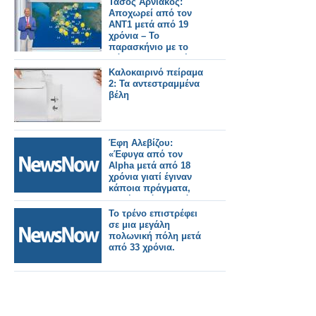
Τάσος Αρνιακός:
Αποχωρεί από τον
ΑΝΤ1 μετά από 19
χρόνια – Το
παρασκήνιο με το
πάρτι που δεν πήγε
ποτέ
Καλοκαιρινό πείραμα
2: Τα αντεστραμμένα
βέλη
Έφη Αλεβίζου:
«Έφυγα από τον
Alpha μετά από 18
χρόνια γιατί έγιναν
κάποια πράγματα,
δεν ήταν όλα καλά»
Το τρένο επιστρέφει
σε μια μεγάλη
πολωνική πόλη μετά
από 33 χρόνια.