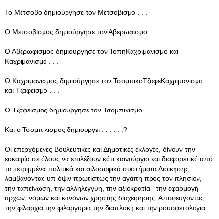
Το Μέτσοβο δημιούργησε τον Μετσοβισμο . . .
Ο Μετσοβισμος δημιούργησε τον Αβερωφισμo . . .
Ο Αβερωφισμος δημιουργησε τον ΤοπηΚαχριμανισμο και
Καχριμανισμο . . .
Ο Καχριμανισμος δημιούργησε τον ΤσομπικοΤζαφεΚαχριμανισμο
και Τζαφεισμο . . .
Ο Τζαφεισμος δημιουργησε τον Τσομπικισμο . . .
Και ο Τσομπικισμος δημιουργει . . . . . .?
Οι επερχόμενες Βουλευτικες και Δημοτικές εκλογές, δίνουν την
ευκαιρία σε όλους να επιλέξουν κάτι καινούργιο και διαφορετικό από
τα τετριμμένα πολιτικά και φιλοσοφικά συστήματα Διοικησης
λαμβάνοντας υπ όψιν πρωτίστως την αγάπη προς τον πλησίον,
την ταπείνωση, την αλληλεγγύη, την αξιοκρατία , την εφαρμογή
αρχών, νόμων και κανόνων χρηστης διαχειρησης. Αποφευγοντας
την φιλαρχια,την φιλαργυρια,την διαπλοκη και την ρουσφετολογια.