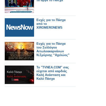
τα αβγά το Πάσχα
Ευχές για το Πάσχα
από το
XIROMERONEWS
Ευχές για το Πάσχα
του Συλλόγου
Αιτωλοακαρνάνων
Ν.Σμύρνης “Αχελώος”
Το "TVNEA.COM" σας
εύχεται από καρδιάς
Καλή Ανάσταση και
Καλό Πάσχα