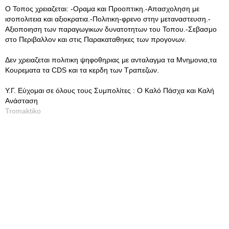
Ο Τοπος χρειαζεται: -Οραμα και Προοπτικη.-Απασχοληση με
ισοπολιτεια και αξιοκρατια.-Πολιτικη-φρενο στην μεταναστευση.-
Αξιοποιηση των παραγωγικων δυνατοτητων του Τοπου.-Σεβασμο
στο Περιβαλλον και στις Παρακαταθηκες των προγονων.
Δεν χρειαζεται πολιτικη ψηφοθηριας με ανταλαγμα τα Μνημονια,τα
Κουρεματα τα CDS και τα κερδη των Τραπεζων.
Υ.Γ. Εύχομαι σε όλους τους Συμπολίτες : Ο Καλό Πάσχα και Καλή
Ανάσταση
Tromaktiko