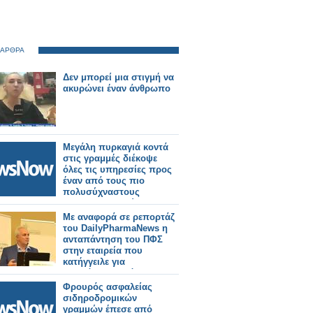
 ΑΡΘΡΑ
Δεν μπορεί μια στιγμή να
ακυρώνει έναν άνθρωπο
Μεγάλη πυρκαγιά κοντά
στις γραμμές διέκοψε
όλες τις υπηρεσίες προς
έναν από τους πιο
πολυσύχναστους
σιδηροδρομικούς
σταθμούς του Λονδίνου.
Με αναφορά σε ρεπορτάζ
του DailyPharmaNews η
ανταπάντηση του ΠΦΣ
στην εταιρεία που
κατήγγειλε για
απαράδεκτο τρόπο
διάθεσης σκευάσματός
Φρουρός ασφαλείας
της
σιδηροδρομικών
γραμμών έπεσε από