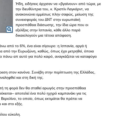
Ήδη, ειδήσεις άρχισαν να «βγαίνουν» από τώρα, με
την διευθύντρια του, κ. Κριστίν Λαγκάρντ, να
ανακοινώνει εμμέσως πλην σαφώς, μείωση της
συνεισφοράς του ΔΝΤ στην ευρωπαϊκή
προσπάθεια διάσωσης, την ίδια ώρα που οι
εξελίξεις στην Ισπανία, κάθε άλλο παρά
δικαιολογούν μια τέτοια απόφαση.
νω από το 6%, ένα είναι σίγουρο: η Ισπανία, αργά ή
ια από την Ευρωζώνη, καθώς, όπως έχει μετρηθεί, όποια
ει πάνω απ αυτό για πολύ καιρό, αναγκάζεται να καταφύγει
αίρεση στον κανόνα. Συνέβη στην περίπτωση της Ελλάδας,
ναληφθεί και στη δική της.
αυτή τη φορά δεν θα σταθεί αρωγός στην προσπάθεια
όκειται– αποτελεί ένα πολύ ηχηρό καμπανάκι για τις
Βερολίνο, το οποίο, όπως εκτιμάται θα πρέπει να
 και στο εξής.
όλου εύκολη.