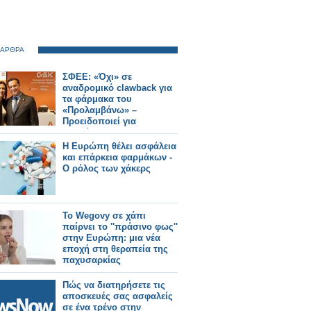
 ΑΡΘΡΑ
ΣΦΕΕ: «Όχι» σε
αναδρομικό clawback για
τα φάρμακα του
«Προλαμβάνω» –
Προειδοποιεί για
«επικίνδυνο
προηγούμενο»
Η Ευρώπη θέλει ασφάλεια
και επάρκεια φαρμάκων -
Ο ρόλος των χάκερς
Το Wegovy σε χάπι
παίρνει το ''πράσινο φως''
στην Ευρώπη: μια νέα
εποχή στη θεραπεία της
παχυσαρκίας
Πώς να διατηρήσετε τις
αποσκευές σας ασφαλείς
σε ένα τρένο στην