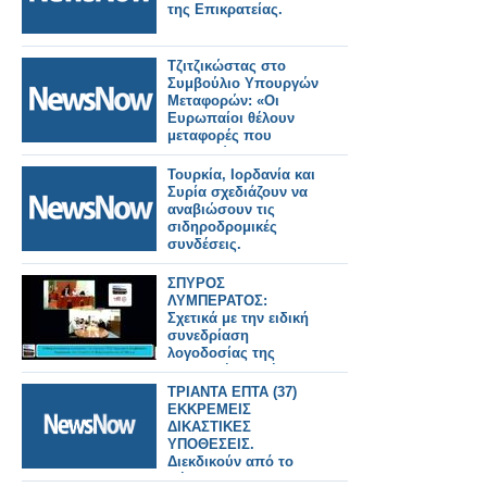
της Επικρατείας.
Τζιτζικώστας στο
Συμβούλιο Υπουργών
Μεταφορών: «Οι
Ευρωπαίοι θέλουν
μεταφορές που
εμπιστεύονται».
Τουρκία, Ιορδανία και
Συρία σχεδιάζουν να
αναβιώσουν τις
σιδηροδρομικές
συνδέσεις.
ΣΠΥΡΟΣ
ΛΥΜΠΕΡΑΤΟΣ:
Σχετικά με την ειδική
συνεδρίαση
λογοδοσίας της
Δημοτικής Αρχής. Τι
ακριβώς προβλέπει ο
ΤΡΙΑΝΤΑ ΕΠΤΑ (37)
νόμος και αν αυτός ο
ΕΚΚΡΕΜΕΙΣ
νόμος εφαρμόζεται
ΔΙΚΑΣΤΙΚΕΣ
στο Δημοτικό μας
ΥΠΟΘΕΣΕΙΣ.
Συμβούλιο
Διεκδικούν από το
Δήμο 1.074.275,51