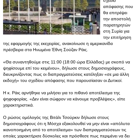
σχέδιο
απόφασης που
θα επιτρέψει
την αποστολή
παρατηρητών
στη Συρία για
την επιτήρηση
της εφαρμογής της εκεχειρίας, ανακοίνωσε η αμερικανίδα
πρέσβειρα στα Ηνωμένα Έθνη Σούζαν Ράις.
«Θα συναντηθούμε στις 11:00 (18:00 ώρα Ελλάδας) με σκοπό να
ψηφίσουμε επί του κειμένου», δήλωσε στους δημοσιογράφους,
διευκρινίζοντας πως οι διαπραγματεύσεις κατέληξαν «σε μια άλλη
εκδοχή» του σχεδίου απόφασης που παρουσίασαν οι Δυτικοί.
Η κ. Ράις αρνήθηκε να μιλήσει για το πιθανό αποτέλεσμα της
ψηφοφορίας. «Δεν είναι σώφρον να κάνουμε προβλέψεις», είπε
χαρακτηριστικά.
Ο ρώσος ομόλογός της Βιτάλι Τσούρκιν δήλωσε στους
δημοσιογράφους ότι η Μόσχα εξακολουθεί να μην είναι «απόλυτα
ικανοποιημένη από το αποτέλεσμα» των διαπραγματεύσεων τις
οποίες χαρακτήρισε δύσκολες και πρόσθεσε πως περιμένει να δει