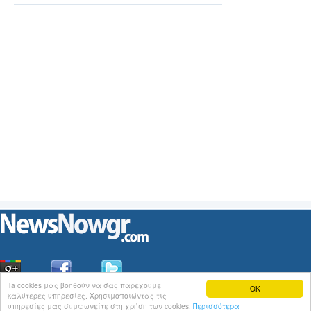
Ta cookies μας βοηθούν να σας παρέχουμε
OK
καλύτερες υπηρεσίες. Χρησιμοποιώντας τις
Οι
Ειδήσεις
του NewsNowgr.com στο
iNews
υπηρεσίες μας συμφωνείτε στη χρήση των cookies.
Περισσότερα