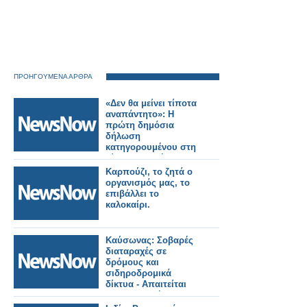
ΠΡΟΗΓΟΥΜΕΝΑ ΑΡΘΡΑ
«Δεν θα μείνει τίποτα
αναπάντητο»: Η
πρώτη δημόσια
δήλωση
κατηγορουμένου στη
δίκη για τα Τέμπη .
Καρπούζι, το ζητά ο
οργανισμός μας, το
επιβάλλει το
καλοκαίρι.
Καύσωνας: Σοβαρές
διαταραχές σε
δρόμους και
σιδηροδρομικά
δίκτυα - Απαιτείται
προσαρμογή στην
κλιματική αλλαγή.