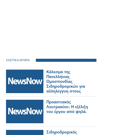
ΣΧΕΤΙΚΑ ΑΡΘΡΑ
Κάλεσμα της
Πανελλήνιας
Ομοσπονδίας
Σιδηροδρομικών για
αλληλεγγυη στους
πυρόπληκτους της
Δυτικής Αττικής.
Προαστιακός
Λουτρακίου: Η εξέλιξη
του έργου από ψηλά.
Σιδηροδρομικός