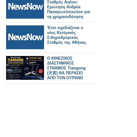
Σταθμός Αιγίου:
Ερώτηση Ανδρέα
Παναγιωτόπουλου για
τη χρηματοδότηση
των
απαλλοτριώσεων.
Έτσι σχεδιάζεται ο
νέος Κεντρικός
Σιδηροδρομικός
Σταθμός της Αθήνας.
Ο ΚΙΝΕΖΙΚΟΣ
ΔΙΑΣΤΗΜΙΚΟΣ
ΣΤΑΘΜΟΣ Tiangong
(天宫) ΘΑ ΠΕΡΑΣΕΙ
ΑΠΟ ΤΟΝ ΟΥΡΑΝΟ