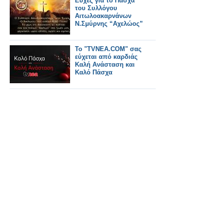
Ευχές για το Πάσχα
του Συλλόγου
Αιτωλοακαρνάνων
Ν.Σμύρνης “Αχελώος”
Το "TVNEA.COM" σας
εύχεται από καρδιάς
Καλή Ανάσταση και
Καλό Πάσχα