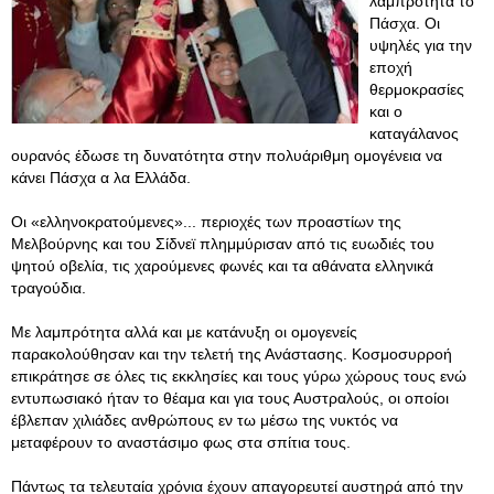
λαμπρότητα το
Πάσχα. Οι
υψηλές για την
εποχή
θερμοκρασίες
και ο
καταγάλανος
ουρανός έδωσε τη δυνατότητα στην πολυάριθμη ομογένεια να
κάνει Πάσχα α λα Ελλάδα.
Οι «ελληνοκρατούμενες»... περιοχές των προαστίων της
Μελβούρνης και του Σίδνεϊ πλημμύρισαν από τις ευωδιές του
ψητού οβελία, τις χαρούμενες φωνές και τα αθάνατα ελληνικά
τραγούδια.
Με λαμπρότητα αλλά και με κατάνυξη οι ομογενείς
παρακολούθησαν και την τελετή της Ανάστασης. Κοσμοσυρροή
επικράτησε σε όλες τις εκκλησίες και τους γύρω χώρους τους ενώ
εντυπωσιακό ήταν το θέαμα και για τους Αυστραλούς, οι οποίοι
έβλεπαν χιλιάδες ανθρώπους εν τω μέσω της νυκτός να
μεταφέρουν το αναστάσιμο φως στα σπίτια τους.
Πάντως τα τελευταία χρόνια έχουν απαγορευτεί αυστηρά από την