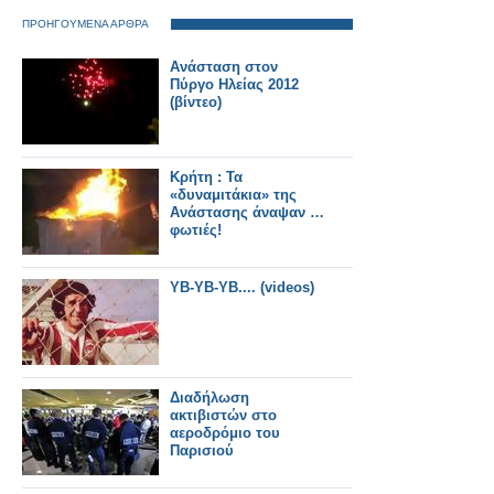
ΠΡΟΗΓΟΥΜΕΝΑ ΑΡΘΡΑ
Ανάσταση στον
Πύργο Ηλείας 2012
(βίντεο)
Κρήτη : Τα
«δυναμιτάκια» της
Ανάστασης άναψαν …
φωτιές!
YB-YB-YB.... (videos)
Διαδήλωση
ακτιβιστών στο
αεροδρόμιο του
Παρισιού