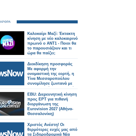
 ΑΡΘΡΑ
Καλοκαίρι Μαζί: Έκτακτη
κίνηση με νέο καλοκαιρινό
πρωινό ο ΑΝΤ1 - Ποιοι θα
το παρουσιάζουν και τι
ώρα θα παίζει;
Διεκδίκηση προσφοράς
Με αφορμή την
ονομαστική της εορτή, η
Τίνα Μεσσαροπούλου
συνομίλησε ζωντανά με
την Σταματίνα Τσιμτσιλή
και την τηλεοπτική της
EBU: Διερευνητική κίνηση
παρέα το πρωινό της
προς ΕΡΤ για πιθανή
Πέμπτης στο Happy Day
διοργάνωση της
του Alpha. Κι αυτό, μιας
Eurovision 2027 (Αθήνα-
και αμέσως μετά τις ευχές
Θεσσαλονίκη)
στους συνεργάτες που
βρίσκονταν μπροστά και
Χριστός Ανέστη! Οι
πίσω από τις κά
θερμότερες ευχές μας από
τα Σιδηροδρομικά Νέα