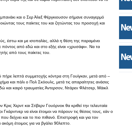
αμπανάκι και ο Σερ Άλεξ Φέργκιουσον σήμανε συναγερμό
οιώντας τους παίκτες του και ζητώντας του προσοχή και
ούς, έστω και με ισοπαλίες, αλλά η θέση της παραμένει
θε πόντος από εδώ και στο εξής είναι «χρυσάφι». Να τα
τής από τους παίκτες του.
ού πήρε λεπτά συμμετοχής κόντρα στη Γουίγκαν, μετά από –
χήμα και πάλι ο Πολ Σκόουλς, μετά τις απαραίτητες ανάσες
ώ και καιρό τραυματίες Άντερσον, Ντάρεν Φλέτσερ, Μάικλ
 Κρις Χερντ και Στίβερν Γουόρνοκ θα κριθεί την τελευταία
ι Γκάρντνερ να είναι έτοιμοι να πάρουν τις θέσεις τους, εάν ο
που δείχνει και το πιο πιθανό. Επιστροφή και για τον
 ακόμη έτοιμος για να βγάλει 90λεπτο.