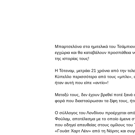
Μπαρτσελόνα στα ημιτελικά του Τσάμπιονς
εγχώρια και θα καταβάλουν προσπάθεια να
της ιστορίας τους!
Η Τότεναμ, μετράει 21 χρόνια από την τελ
Κύπελλο περισσότερο από τους «μπλε», αλ
ήταν αυτή που είπε «αντίο»!
Μεταξύ τους, δεν έχουν βρεθεί ποτέ ξανά
φορά που διασταύρωσαν τα ξίφη τους, ήτα
Ο σύλλογος του Λονδίνου προέρχεται από 
Φούλαμ, αποτέλεσμα με το οποίο έμεινε σ
που οδηγεί απευθείας στους ομίλους του 
«Γουάιτ Χαρτ Λέιν» από τη Νόριτς και συ