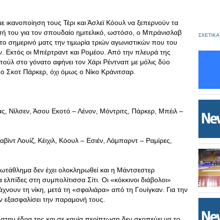
με ικανοποίηση τους Τέρι και Άσλεϊ Κόουλ να ξεπερνούν τα
εσή του για τον σπουδαίο ημιτελικό, ωστόσο, ο Μπράνισλαβ
ΣΧΕΤΙΚΑ
 το σημερινό ματς την τιμωρία τριών αγωνιστικών που του
αν. Εκτός οι Μπέρτραντ και Ρομέου. Από την πλευρά της
πούλ στο γόνατο αφήνει τον Χάρι Ρέντναπ με μόλις δύο
ο Σκοτ Πάρκερ, όχι όμως ο Νίκο Κράνιτσαρ.
άς, Νίλσεν, Άσου Εκοτό – Λένον, Μόντριτς, Πάρκερ, Μπέιλ –
βίντ Λουίζ, Κέιχιλ, Κόουλ – Εσιέν, Λάμπαρντ – Ραμίρες,
ρωτάθλημα δεν έχει ολοκληρωθεί και η Μάντσεστερ
α ελπίδες στη συμπολίτισσα Σίτι. Οι «κόκκινοι διάβολοι»
άχνουν τη νίκη, μετά τη «σφαλιάρα» από τη Γουίγκαν. Για την
υν εξασφαλίσει την παραμονή τους.
α στην έδρα της και σε καμία περίπτωση δεν σκοπεύει να το