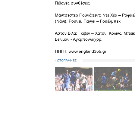
Πιθανές συνθέσεις
Μάντσεστερ Γιουνάιτεντ: Ντε Χέα – Ράφαε
(Νάνι), Ρούνεϊ, Γιανγκ – Γουέλμπεκ
Άστον Βίλα: Γκίβεν – Χάτον, Κόλινς, Μπέι
Βέινμαν - Αγκμπονλαχόρ.
ΠΗΓΗ: www.england365.gr
ΦΩΤΟΓΡΑΦΙΕΣ