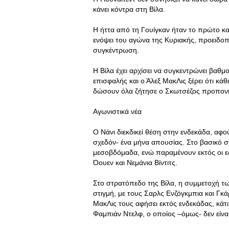
κάνει κόντρα στη Βίλα.
Η ήττα από τη Γουίγκαν ήταν το πρώτο κ
ενόψει του αγώνα της Κυριακής, προειδοπ
συγκέντρωση.
Η Βίλα έχει αρχίσει να συγκεντρώνει βαθμ
επισφαλής και ο Άλεξ ΜακΛις ξέρει ότι κά
δώσουν όλα ζήτησε ο Σκωτσέζος προπονη
Αγωνιστικά νέα
Ο Νάνι διεκδικεί θέση στην ενδεκάδα, αφ
σχεδόν- ένα μήνα απουσίας. Στο βασικό σ
μεσοβδόμαδα, ενώ παραμένουν εκτός οι εδ
Όουεν και Νεμάνια Βίντιτς.
Στο στρατόπεδο της Βίλα, η συμμετοχή των
στιγμή, με τους Σαρλς Ενζόγκμπια και Γκάρ
ΜακΛις τους αφήσει εκτός ενδεκάδας, κάτι 
Φαμπιάν Ντελφ, ο οποίος –όμως- δεν είναι