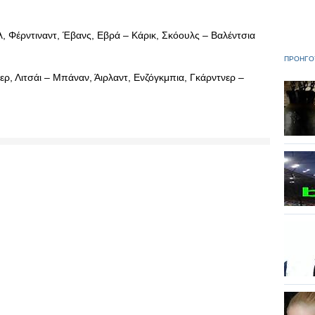
λ, Φέρντιναντ, Έβανς, Εβρά – Κάρικ, Σκόουλς – Βαλέντσια
ΠΡΟΗΓΟ
κερ, Λιτσάι – Μπάναν, Άιρλαντ, Ενζόγκμπια, Γκάρντνερ –