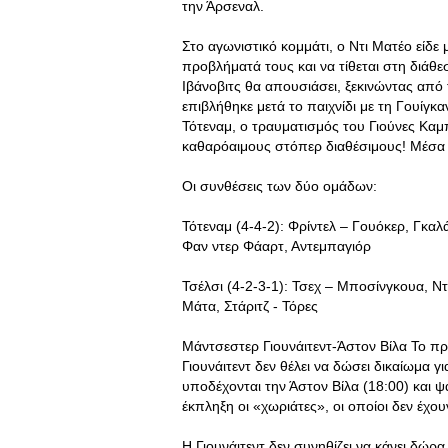
την Άρσεναλ.
Στο αγωνιστικό κομμάτι, ο Ντι Ματέο είδε 
προβλήματά τους και να τίθεται στη διάθ
Ιβάνοβιτς θα απουσιάσει, ξεκινώντας από
επιβλήθηκε μετά το παιχνίδι με τη Γουίγκ
Τότεναμ, ο τραυματισμός του Γιούνες Καμ
καθαρόαιμους στόπερ διαθέσιμους! Μέσα 
Οι συνθέσεις των δύο ομάδων:
Τότεναμ (4-4-2): Φρίντελ – Γουόκερ, Γκαλ
Φαν ντερ Φάαρτ, Αντεμπαγιόρ
Τσέλσι (4-2-3-1): Τσεχ – Μποσίνγκουα, Ντα
Μάτα, Στάριτζ - Τόρες
Μάντσεστερ Γιουνάιτεντ-Άστον Βίλα Το π
Γιουνάιτεντ δεν θέλει να δώσει δικαίωμα γι
υποδέχονται την Άστον Βίλα (18:00) και ψ
έκπληξη οι «χωριάτες», οι οποίοι δεν έχο
Η Γιουνάιτεντ δεν συνηθίζει να κάνει δώρ