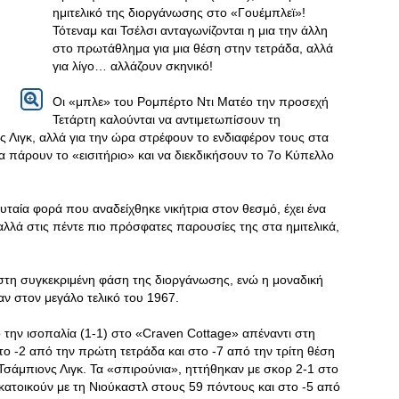
ημιτελικό της διοργάνωσης στο «Γουέμπλεϊ»!
Τότεναμ και Τσέλσι ανταγωνίζονται η μια την άλλη
στο πρωτάθλημα για μια θέση στην τετράδα, αλλά
για λίγο… αλλάζουν σκηνικό!
Οι «μπλε» του Ρομπέρτο Ντι Ματέο την προσεχή
Τετάρτη καλούνται να αντιμετωπίσουν τη
 Λιγκ, αλλά για την ώρα στρέφουν το ενδιαφέρον τους στα
 πάρουν το «εισιτήριο» και να διεκδικήσουν το 7ο Κύπελλο
ευταία φορά που αναδείχθηκε νικήτρια στον θεσμό, έχει ένα
λά στις πέντε πιο πρόσφατες παρουσίες της στα ημιτελικά,
 στη συγκεκριμένη φάση της διοργάνωσης, ενώ η μοναδική
ν στον μεγάλο τελικό του 1967.
την ισοπαλία (1-1) στο «Craven Cottage» απέναντι στη
το -2 από την πρώτη τετράδα και στο -7 από την τρίτη θέση
Τσάμπιονς Λιγκ. Τα «σπιρούνια», ηττήθηκαν με σκορ 2-1 στο
γκατοικούν με τη Νιούκαστλ στους 59 πόντους και στο -5 από