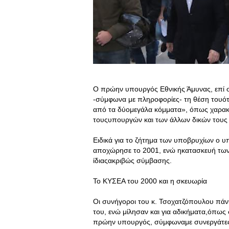
Ο πρώην υπουργός Εθνικής Άμυνας, επί 
-σύμφωνα με πληροφορίες- τη θέση τουότι 
από τα δύομεγάλα κόμματα», όπως χαρακτ
τουςυπουργών και των άλλων δικών του
Ειδικά για το ζήτημα των υποβρυχίων ο υ
αποχώρησε το 2001, ενώ ηκατασκευή των 
ίδιαςακριβώς σύμβασης.
Το ΚΥΣΕΑ του 2000 και η σκευωρία
Οι συνήγοροι του κ. Τσοχατζόπουλου πά
του, ενώ μίλησαν και για αδικήματα,όπω
πρώην υπουργός, σύμφωναμε συνεργάτες το