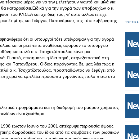
ο τέσσερις μέρες για να την μελετήσουν γιαυτό και μιλά για
, θα καταρρεύσει.Ειδικά για την αγορά των υποβρυχίων ο κ.
ση του ΚΥΣΕΑ και όχι δική του, γι’ αυτό άλλωστε είχε
ύριοι Σημίτης και Γιώργος Παπανδρέου, της τότε κυβέρνησης
ΣΧΕΤΙΚΑ
εψηανέφερε ότι οι υπουργοί τότε υπέγραψαν για την αγορά
λαια και οι μετέπειτα αναθέσεις αφορούν το υπουργείο
υθύνη και απλά ο κ. Τσοχατζόπουλος κάνει μια
 Γι αυτό, επισημαίνει η ίδια πηγή, στηνεξεταστική στη
της και Παπανδρέου. Οίδιος παράγοντας δε, μας λέει πως η
ιαπλά ο κ. Τσοχατζόπουλος, προσπαθώντας να ξεφύγει από
 επιχειρεί να εμπλέξει πρόσωπα γυρνώντας πολύ πίσω στο
οπλιστικά προγράμματα και τη διαδρομή του μαύρου χρήματος
σελίδων είναι ξεκάθαρο.
 1998 έωςτον Ιούνιο του 2001 απέκρυψε περιουσία ύψους
ικής δωροδοκίας του ίδιου από τις συμβάσεις των ρωσικών
 γερμανικά υποβρύχια, ο πρώηνυπουργός φαίνεται να