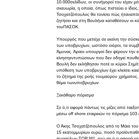
10.000σελίδων, οι συνήγοροί του είχαν μόν
σκευωρία, η οποία, όπως πιστεύει ο ίδιος
Τσοχατζόπουλος θα τονίσει πώς ήταναπόφα
ζητήσει και στη Βουλήνα καταθέσουν οι κ
τουΠΑΣΟΚ.
Υπουργός που μετείχε σε εκείνη την σύσκ
των υποβρυχίων, ωστόσο οιόροι, τα συμβό
Άμυνας. Άραοι υπουργοί δεν φέρουν την ε
κίνησηεντυπώσεων που δεν οδηγεί πουθενά.
Βουλή δεν εκλήθησαν ποτέ οι κύριοι Σημί
υπόθεση των υποβρυχίων έχει κλείσει κα
το ζήτημα της ροής τουμαύρου χρήματος,
θέμα τωνυποβρυχίων.
Ξεκάθαρο πόρισμα
Σε ό,τι αφορά πάντως τις μίζες από ταεξ
μέσω off shore εταιρειών το πόρισμα 103 
Ο Άκης Τσοχατζόπουλος από το Μάιο του
15 εκατομμυρίων ευρώ, ποσό προϊόνπαθητ
πυραύλων TOR M1, ενώ σε ό,τι αφορά τα