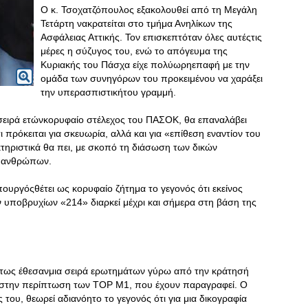
O κ. Τσοχατζόπουλος εξακολουθεί από τη Μεγάλη
Τετάρτη νακρατείται στο τμήμα Ανηλίκων της
Ασφάλειας Αττικής. Τον επισκεπτόταν όλες αυτέςτις
μέρες η σύζυγος του, ενώ το απόγευμα της
Κυριακής του Πάσχα είχε πολύωρηεπαφή με την
ομάδα των συνηγόρων του προκειμένου να χαράξει
την υπερασπιστικήτου γραμμή.
σειρά ετώνκορυφαίο στέλεχος του ΠΑΣΟΚ, θα επαναλάβει
πρόκειται για σκευωρία, αλλά και για «επίθεση εναντίον του
ηριστικά θα πει, με σκοπό τη διάσωση των δικών
ς ανθρώπων.
πουργόςθέτει ως κορυφαίο ζήτημα το γεγονός ότι εκείνος
υποβρυχίων «214» διαρκεί μέχρι και σήμερα στη βάση της
ντως έθεσανμια σειρά ερωτημάτων γύρω από την κράτησή
ς στην περίπτωση των ΤΟΡ Μ1, που έχουν παραγραφεί. Ο
υ, θεωρεί αδιανόητο το γεγονός ότι για μια δικογραφία