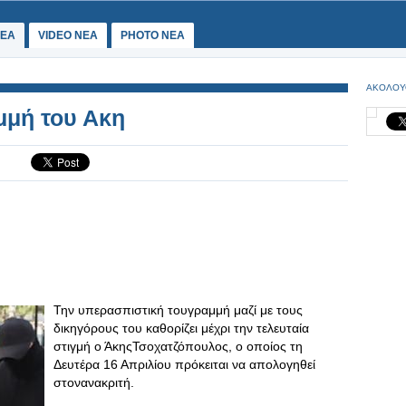
ΕΑ
VIDEO NEA
PHOTO NEA
ΑΚΟΛΟΥ
μμή του Ακη
Την υπερασπιστική τουγραμμή μαζί με τους
δικηγόρους του καθορίζει μέχρι την τελευταία
στιγμή ο ΆκηςΤσοχατζόπουλος, ο οποίος τη
Δευτέρα 16 Απριλίου πρόκειται να απολογηθεί
στονανακριτή.