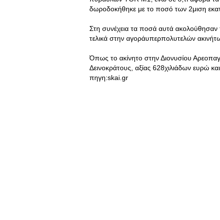
δωροδοκήθηκε με το ποσό των 2μιση εκ
Στη συνέχεια τα ποσά αυτά ακολούθησαν τ
τελικά στην αγοράυπερπολυτελών ακινήτ
Όπως το ακίνητο στην Διονυσίου Αρεοπαγί
Δεινοκράτους, αξίας 628χιλιάδων ευρώ κα
πηγη:skai.gr