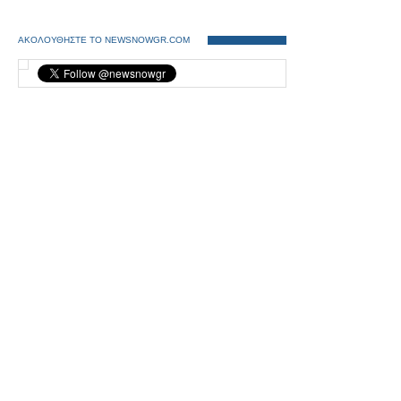
ΑΚΟΛΟΥΘΗΣΤΕ ΤΟ NEWSNOWGR.COM