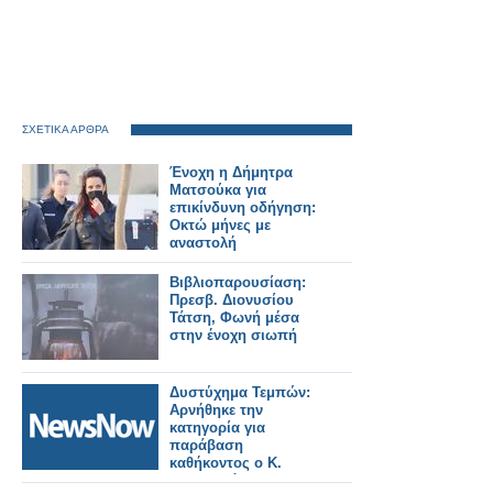
ΣΧΕΤΙΚΑ ΑΡΘΡΑ
Ένοχη η Δήμητρα
Ματσούκα για
επικίνδυνη οδήγηση:
Οκτώ μήνες με
αναστολή
Βιβλιοπαρουσίαση:
Πρεσβ. Διονυσίου
Τάτση, Φωνή μέσα
στην ένοχη σιωπή
Δυστύχημα Τεμπών:
Αρνήθηκε την
κατηγορία για
παράβαση
καθήκοντος ο Κ.
Αγοραστός –