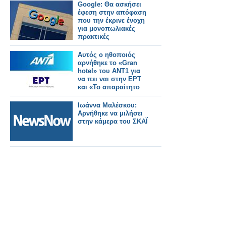
Έρχονται νέες διώξεις
Google: Θα ασκήσει
έφεση στην απόφαση
που την έκρινε ένοχη
για μονοπωλιακές
πρακτικές
Αυτός ο ηθοποιός
αρνήθηκε το «Gran
hotel» του ΑΝΤ1 για
να πει ναι στην ΕΡΤ
και «Το απαραίτητο
φως»
Ιωάννα Μαλέσκου:
Αρνήθηκε να μιλήσει
στην κάμερα του ΣΚΑΪ