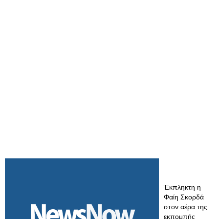
Έκπληκτη η
Φαίη Σκορδά
στον αέρα της
εκπομπής