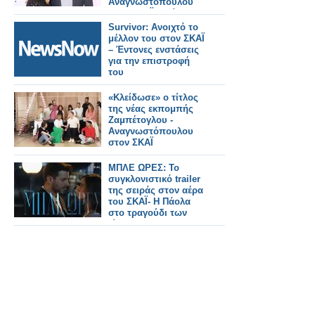
Αναγνωστόπουλου
στον ΣΚΑΪ - Δείτε το
τρειλερ
Survivor: Ανοιχτό το
μέλλον του στον ΣΚΑΪ
– Έντονες ενστάσεις
για την επιστροφή
του
«Κλείδωσε» ο τίτλος
της νέας εκπομπής
Ζαμπέτογλου -
Αναγνωστόπουλου
στον ΣΚΑΪ
ΜΠΛΕ ΩΡΕΣ: Το
συγκλονιστικό trailer
της σειράς στον αέρα
του ΣΚΑΪ- Η Πάολα
στο τραγούδι των
τίτλων