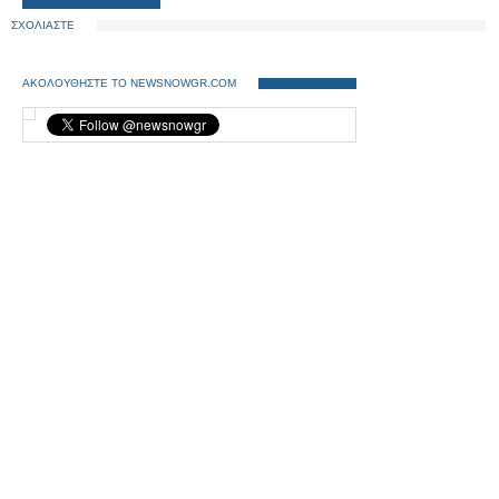
ΣΧΟΛΙΑΣΤΕ
ΑΚΟΛΟΥΘΗΣΤΕ ΤΟ NEWSNOWGR.COM