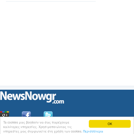
Ta cookies μας βοηθούν να σας παρέχουμε
OK
καλύτερες υπηρεσίες. Χρησιμοποιώντας τις
Οι
Ειδήσεις
του NewsNowgr.com στο
iNews
υπηρεσίες μας συμφωνείτε στη χρήση των cookies.
Περισσότερα