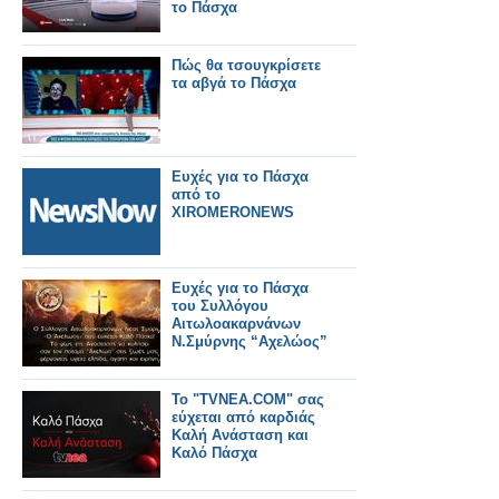
το Πάσχα
Πώς θα τσουγκρίσετε
τα αβγά το Πάσχα
Ευχές για το Πάσχα
από το
XIROMERONEWS
Ευχές για το Πάσχα
του Συλλόγου
Αιτωλοακαρνάνων
Ν.Σμύρνης “Αχελώος”
Το "TVNEA.COM" σας
εύχεται από καρδιάς
Καλή Ανάσταση και
Καλό Πάσχα