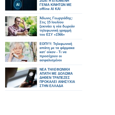
2026: Η ΕΠΟΜΕΝΗ
ΓΕΝΙΑ ΚΙΝΗΤΩΝ ΜΕ
offline AI ΚΑΙ
ΔΟΡΥΦΟΡΙΚΗ
ΕΠΙΚΟΙΝΩΝΙΑ
Άδωνις Γεωργιάδης:
Στις 15 Ιουλίου
ξεκινάει η νέα δωρεάν
τηλεφωνική γραμμή
του ΕΣΥ «1566»
ΕΟΠΥΥ: Τηλεφωνική
απάτη με τα φάρμακα
κατ' οίκον - Τι να
προσέχουν οι
ασφαλισμένοι
ΝΕΑ ΤΗΛΕΦΩΝΙΚΗ
ΑΠΑΤΗ ΜΕ ΔΟΛΩΜΑ
ΔΗΘΕΝ ΤΡΑΠΕΖΕΣ
ΠΡΟΚΑΛΕΙ ΑΝΗΣΥΧΙΑ
ΣΤΗΝ ΕΛΛΑΔΑ