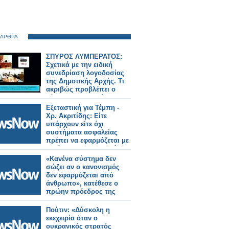
 ΑΡΘΡΑ
ΣΠΥΡΟΣ ΛΥΜΠΕΡΑΤΟΣ:
Σχετικά με την ειδική
συνεδρίαση λογοδοσίας
της Δημοτικής Αρχής. Τι
ακριβώς προβλέπει ο
νόμος και αν αυτός ο
νόμος εφαρμόζεται στο
Εξεταστική για Τέμπη -
Δημοτικό μας Συμβούλιο
Χρ. Ακριτίδης: Είτε
υπάρχουν είτε όχι
συστήματα ασφαλείας
πρέπει να εφαρμόζεται με
ευλάβεια ο Κανονισμός
Κίνησης
«Κανένα σύστημα δεν
σώζει αν ο κανονισμός
δεν εφαρμόζεται από
άνθρωπο», κατέθεσε ο
πρώην πρόεδρος της
ΤΡΑΙΝΟΣΕ
Πούτιν: «Δύσκολη η
εκεχειρία όταν ο
ουκρανικός στρατός