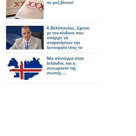
σε ροζ βίντεο!
Κ.Βελόπουλος..Σχετικά
με τον κίνδυνο που
υπάρχει να
σταματήσουν την
λειτουργία τους τα
ακαδημαϊκά ιδρύματα
της Θεσσαλονίκης
Νέο σύνταγμα στην
Ισλανδία, και η
συνωμοσία της
σιωπής ...