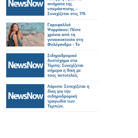
αιτήματα της
υπεράσπισης –
Συνεχίζεται στις 7/9.
Γαρυφαλλιά
Ψαρράκου: Πέντε
χρόνια από τη
γυναικοκτονία στη
Φολέγανδρο - Το
χρονικό, η ισόβια
καταδίκη και η
Σιδηροδρομικό
συζήτηση που
δυστύχημα στα
συνεχίζεται
Τέμπη: Συνεχίζεται
σήμερα η δίκη με
τους αυτοτελείς
ισχυρισμούς των
κατηγορουμένων.
Λάρισα: Συνεχίζεται η
δίκη για την
σιδηροδρομική
τραγωδία των
Τεμπών.