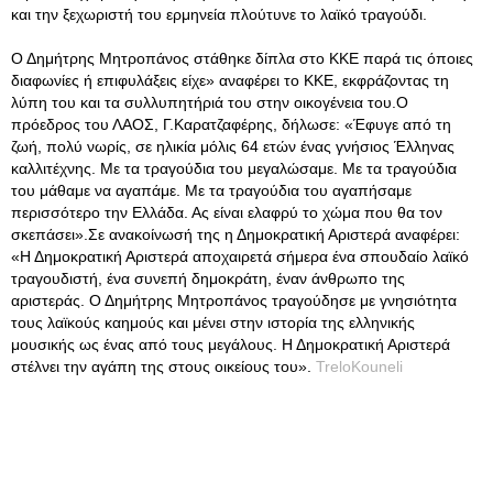
και την ξεχωριστή του ερμηνεία πλούτυνε το λαϊκό τραγούδι.
Ο Δημήτρης Μητροπάνος στάθηκε δίπλα στο ΚΚΕ παρά τις όποιες
διαφωνίες ή επιφυλάξεις είχε» αναφέρει το ΚΚΕ, εκφράζοντας τη
λύπη του και τα συλλυπητήριά του στην οικογένεια του.Ο
πρόεδρος του ΛΑΟΣ, Γ.Καρατζαφέρης, δήλωσε: «Έφυγε από τη
ζωή, πολύ νωρίς, σε ηλικία μόλις 64 ετών ένας γνήσιος Έλληνας
καλλιτέχνης. Με τα τραγούδια του μεγαλώσαμε. Με τα τραγούδια
του μάθαμε να αγαπάμε. Με τα τραγούδια του αγαπήσαμε
περισσότερο την Ελλάδα. Ας είναι ελαφρύ το χώμα που θα τον
σκεπάσει».Σε ανακοίνωσή της η Δημοκρατική Αριστερά αναφέρει:
«Η Δημοκρατική Αριστερά αποχαιρετά σήμερα ένα σπουδαίο λαϊκό
τραγουδιστή, ένα συνεπή δημοκράτη, έναν άνθρωπο της
αριστεράς. Ο Δημήτρης Μητροπάνος τραγούδησε με γνησιότητα
τους λαϊκούς καημούς και μένει στην ιστορία της ελληνικής
μουσικής ως ένας από τους μεγάλους. Η Δημοκρατική Αριστερά
στέλνει την αγάπη της στους οικείους του».
TreloKouneli