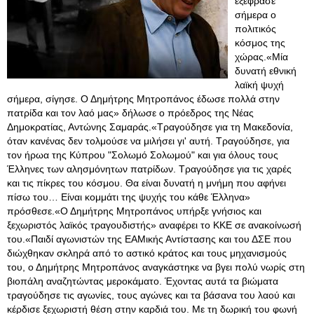
εξέφρασε
σήμερα ο
πολιτικός
κόσμος της
χώρας.«Μία
δυνατή εθνική
λαϊκή ψυχή
σήμερα, σίγησε. Ο Δημήτρης Μητροπάνος έδωσε πολλά στην
πατρίδα και τον λαό μας» δήλωσε ο πρόεδρος της Νέας
Δημοκρατίας, Αντώνης Σαμαράς.«Τραγούδησε για τη Μακεδονία,
όταν κανένας δεν τολμούσε να μιλήσει γι' αυτή. Τραγούδησε, για
τον ήρωα της Κύπρου "Σολωμό Σολωμού" και για όλους τους
Έλληνες των αλησμόνητων πατρίδων. Τραγούδησε για τις χαρές
και τις πίκρες του κόσμου. Θα είναι δυνατή η μνήμη που αφήνει
πίσω του… Είναι κομμάτι της ψυχής του κάθε Έλληνα»
πρόσθεσε.«Ο Δημήτρης Μητροπάνος υπήρξε γνήσιος και
ξεχωριστός λαϊκός τραγουδιστής» αναφέρει το ΚΚΕ σε ανακοίνωσή
του.«Παιδί αγωνιστών της ΕΑΜικής Αντίστασης και του ΔΣΕ που
διώχθηκαν σκληρά από το αστικό κράτος και τους μηχανισμούς
του, ο Δημήτρης Μητροπάνος αναγκάστηκε να βγει πολύ νωρίς στη
βιοπάλη αναζητώντας μεροκάματο. Έχοντας αυτά τα βιώματα
τραγούδησε τις αγωνίες, τους αγώνες και τα βάσανα του λαού και
κέρδισε ξεχωριστή θέση στην καρδιά του. Με τη δωρική του φωνή