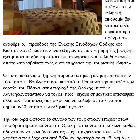
κατάσταση που
υπάρχει στην
ελληνική
οικονομία δεν
επιτρέπει για
περισσότερα
πράγματα»
αναφέρει ο... πρόεδρος της Ένωσης Ξενοδόχων Θράκης κος
Κώστας Χαντζηκωνσταντίνου εξηγώντας πως «η τιμή της βενζίνης
έχει φτάσει τα δύο ευρώ και οι μετακινήσεις είναι πολύ δύσκολες,
οπότε καταλαβαίνετε πως αυτό επηρέασε την τουριστική κίνηση».
Ωστόσο ιδιαίτερα αυξημένη παρουσιάστηκε η κίνηση επισκεπτών
τόσο από τη Βουλγαρία όσο και από τη Ρουμανία την περίοδο των
εορτών του Πάσχα, στην περιοχή της Θράκης με τον κ
Χαντζηκωνσταντίνου να τονίζει πως «είχαμε σημαντικές επισκέψεις
αλλά δεν είναι ικανές σε αριθμό για να καλύψουν το κενό που
δημιουργήθηκε από την ελληνική αγορά».
Την ίδια ώρα ωστόσο το σύνολο των τουριστικών επιχειρήσεων
που δραστηριοποιούνται στη Θράκη βρίσκονται στο κόκκινο καθώς
αδυνατούν να φανούν συνεπείς στις υποχρεώσεις τους
. «Τα
χαράτσια που έρχονται από δεξιά και αριστερά σε συνδυασμό με