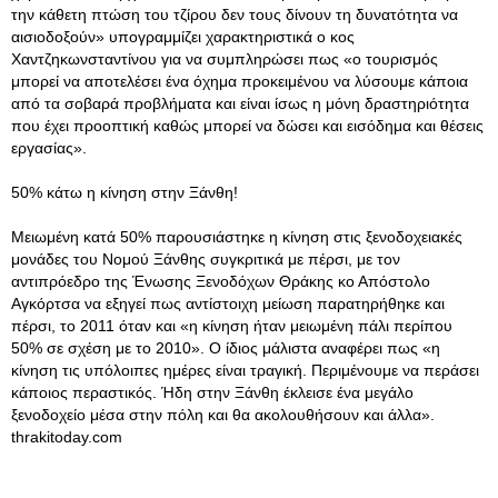
την κάθετη πτώση του τζίρου δεν τους δίνουν τη δυνατότητα να
αισιοδοξούν» υπογραμμίζει χαρακτηριστικά ο κος
Χαντζηκωνσταντίνου για να συμπληρώσει πως «ο τουρισμός
μπορεί να αποτελέσει ένα όχημα προκειμένου να λύσουμε κάποια
από τα σοβαρά προβλήματα και είναι ίσως η μόνη δραστηριότητα
που έχει προοπτική καθώς μπορεί να δώσει και εισόδημα και θέσεις
εργασίας».
50% κάτω η κίνηση στην Ξάνθη!
Μειωμένη κατά 50% παρουσιάστηκε η κίνηση στις ξενοδοχειακές
μονάδες του Νομού Ξάνθης συγκριτικά με πέρσι, με τον
αντιπρόεδρο της Ένωσης Ξενοδόχων Θράκης κο Απόστολο
Αγκόρτσα να εξηγεί πως αντίστοιχη μείωση παρατηρήθηκε και
πέρσι, το 2011 όταν και «η κίνηση ήταν μειωμένη πάλι περίπου
50% σε σχέση με το 2010». Ο ίδιος μάλιστα αναφέρει πως «η
κίνηση τις υπόλοιπες ημέρες είναι τραγική. Περιμένουμε να περάσει
κάποιος περαστικός. Ήδη στην Ξάνθη έκλεισε ένα μεγάλο
ξενοδοχείο μέσα στην πόλη και θα ακολουθήσουν και άλλα».
thrakitoday.com