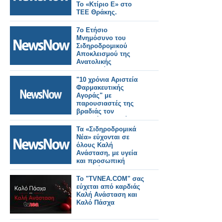
Το «Κτίριο Ε» στο
ΤΕΕ Θράκης.
7ο Ετήσιο
Μνημόσυνο του
Σιδηροδρομικού
Αποκλεισμού της
Ανατολικής
Μακεδονίας και
Θράκης.
"10 χρόνια Αριστεία
Φαρμακευτικής
Αγοράς" με
παρουσιαστές της
βραδιάς τον
Αναστάση Ροϊλό και
τη Σοφία Κούνουπα
Τα «Σιδηροδρομικά
Νέα» εύχονται σε
όλους Καλή
Ανάσταση, με υγεία
και προσωπική
ευημερία.
Το "TVNEA.COM" σας
εύχεται από καρδιάς
Καλή Ανάσταση και
Καλό Πάσχα