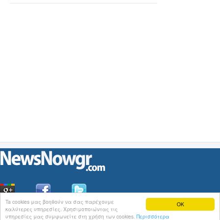
Ta cookies μας βοηθούν να σας παρέχουμε
OK
καλύτερες υπηρεσίες. Χρησιμοποιώντας τις
Οι
Ειδήσεις
του NewsNowgr.com στο
iNews
υπηρεσίες μας συμφωνείτε στη χρήση των cookies.
Περισσότερα