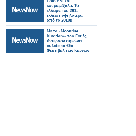
Ποιο PSI και
κουραφέξαλα. Το
έλλειμα του 2011
έκλεισε υψηλότερα
από το 2010!!!
Με το «Moonrise
Kingdom» του Γουές
Άντερσον σηκώνει
αυλαία το 65ο
Φεστιβάλ των Καννών