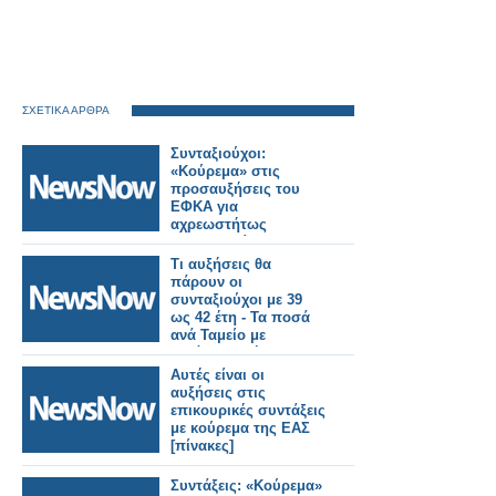
ΣΧΕΤΙΚΑ ΑΡΘΡΑ
Συνταξιούχοι:
«Κούρεμα» στις
προσαυξήσεις του
ΕΦΚΑ για
αχρεωστήτως
καταβληθείσες
παροχές.
Τι αυξήσεις θα
πάρουν οι
συνταξιούχοι με 39
ως 42 έτη - Τα ποσά
ανά Ταμείο με
κατάργηση ή
«κούρεμα» της
Αυτές είναι οι
προσωπικής
αυξήσεις στις
διαφοράς
επικουρικές συντάξεις
με κούρεμα της ΕΑΣ
[πίνακες]
Συντάξεις: «Κούρεμα»