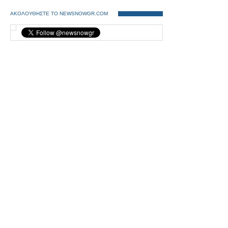
ΑΚΟΛΟΥΘΗΣΤΕ ΤΟ NEWSNOWGR.COM