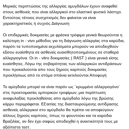
Μερικές περιπτώσεις της αλλεργίας αμυγδάλων έχουν αναφεθεί
στους ασθενείς που είναι αλλεργικοί στο ελαστικό φυσικό λάστιχο.
Εντούτοις τέτοιος συσχετισμός δεν φαίνεται να είναι
χαρακτηριστικός ή συχνός.Διάγνωση
Οι επιδερμικές δοκιμασίες με φρέσκα τρόφιμα γενικά θεωρούνται η
καλύτερη in - vivo μέθοδος για τη διάγνωση αλλεργίας στα καρύδια,
παρότι τα τυποποιημένα εκχυλίσματα μπορούν να αποδειχθούν
εξίσου ευαίσθητα σε ασθενείς ευαισθητοποιημένους σε σταθερά
αλλεργιογόνα. Οι in - vitro δοκιμασίες ( RAST ) είναι γενικά είσης
ευαίσθητες. Λόγω της σοβαρότητας των αλλεργικών αντιδράσεων
που προκαλούνται απο τους ξηρούς καρπούς δοκιμασίες
προκλήσεως από το στόμα σπάνια εκτελούνται.Αποφυγή
Το αμύγδαλο μπορεί να είναι παρόν ως ¨κρυμμένο αλλεργιογόνο¨
στις προετοιμασίες εμπορικών τροφίμων; μια περίπτωση
αναφυλαξίας προκληθείσας απο αμύγδαλο λόγω της βρώσης
κάρρυ περιγράφεται. Εξ'αιτίας της διασταυρούμενης αντίδρασης
ασθενείς αλλεργικοί στο αμύγδαλο θα πρέπει να αποφεύγουν
άλλους ξηρούς καρπούς, όπως το φουντούκι και τα καρύδια
Βραζιλίας, αν δεν έχει σαφώς αποδειχθεί η ανεκτικότητά τους με
αξιόπιστα τεστ.