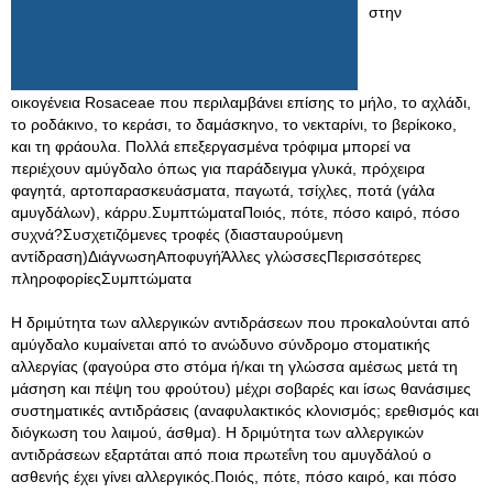
στην
οικογένεια Rosaceae που περιλαμβάνει επίσης το μήλο, το αχλάδι,
το ροδάκινο, το κεράσι, το δαμάσκηνο, το νεκταρίνι, το βερίκοκο,
και τη φράουλα. Πολλά επεξεργασμένα τρόφιμα μπορεί να
περιέχουν αμύγδαλο όπως για παράδειγμα γλυκά, πρόχειρα
φαγητά, αρτοπαρασκευάσματα, παγωτά, τσίχλες, ποτά (γάλα
αμυγδάλων), κάρρυ.ΣυμπτώματαΠοιός, πότε, πόσο καιρό, πόσο
συχνά?Συσχετιζόμενες τροφές (διασταυρούμενη
αντίδραση)ΔιάγνωσηΑποφυγήΆλλες γλώσσεςΠερισσότερες
πληροφορίεςΣυμπτώματα
Η δριμύτητα των αλλεργικών αντιδράσεων που προκαλούνται από
αμύγδαλο κυμαίνεται από το ανώδυνο σύνδρομο στοματικής
αλλεργίας (φαγούρα στο στόμα ή/και τη γλώσσα αμέσως μετά τη
μάσηση και πέψη του φρούτου) μέχρι σοβαρές και ίσως θανάσιμες
συστηματικές αντιδράσεις (αναφυλακτικός κλονισμός; ερεθισμός και
διόγκωση του λαιμού, άσθμα). Η δριμύτητα των αλλεργικών
αντιδράσεων εξαρτάται από ποια πρωτεΐνη του αμυγδάλού ο
ασθενής έχει γίνει αλλεργικός.Ποιός, πότε, πόσο καιρό, και πόσο