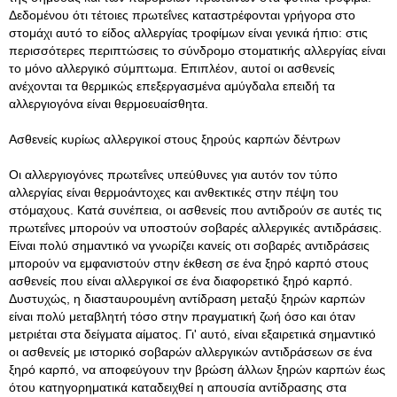
Δεδομένου ότι τέτοιες πρωτεΐνες καταστρέφονται γρήγορα στο
στομάχι αυτό το είδος αλλεργίας τροφίμων είναι γενικά ήπιο: στις
περισσότερες περιπτώσεις το σύνδρομο στοματικής αλλεργίας είναι
το μόνο αλλεργικό σύμπτωμα. Επιπλέον, αυτοί οι ασθενείς
ανέχονται τα θερμικώς επεξεργασμένα αμύγδαλα επειδή τα
αλλεργιογόνα είναι θερμοευαίσθητα.
Ασθενείς κυρίως αλλεργικοί στους ξηρούς καρπών δέντρων
Οι αλλεργιογόνες πρωτεΐνες υπεύθυνες για αυτόν τον τύπο
αλλεργίας είναι θερμοάντοχες και ανθεκτικές στην πέψη του
στόμαχους. Κατά συνέπεια, οι ασθενείς που αντιδρούν σε αυτές τις
πρωτεΐνες μπορούν να υποστούν σοβαρές αλλεργικές αντιδράσεις.
Είναι πολύ σημαντικό να γνωρίζει κανείς οτι σοβαρές αντιδράσεις
μπορούν να εμφανιστούν στην έκθεση σε ένα ξηρό καρπό στους
ασθενείς που είναι αλλεργικοί σε ένα διαφορετικό ξηρό καρπό.
Δυστυχώς, η διασταυρουμένη αντίδραση μεταξύ ξηρών καρπών
είναι πολύ μεταβλητή τόσο στην πραγματική ζωή όσο και όταν
μετριέται στα δείγματα αίματος. Γι' αυτό, είναι εξαιρετικά σημαντικό
οι ασθενείς με ιστορικό σοβαρών αλλεργικών αντιδράσεων σε ένα
ξηρό καρπό, να αποφεύγουν την βρώση άλλων ξηρών καρπών έως
ότου κατηγορηματικά καταδειχθεί η απουσία αντίδρασης στα