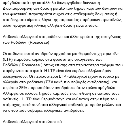
αμύγδαλα από την κατάλληλα διενεργηθείσα διάγνωση.
Διασταυρουμένη αντίδραση μεταξύ των ξηρών καρπών δέντρων και
του φυστικιού παρατηρείται συχνά στις επιδερμικές δοκιμασίες ή
στα δείγματα αίματος λόγω της παρουσίας παρόμοιων πρωτεϊνών,
αλλά πραγματική κλινική αλληλεπίδραση είναι σπάνια.
Ασθενείς αλλεργικοί στο ροδάκινο και άλλα φρούτα της οικογένειας
των Ροδιδών (Rosaceae)
Οι ασθενείς αυτοί αντιδρούν αρχικά σε μια θερμοάντοχη πρωτεΐνη
(LTP) παρούσα κυρίως στα φρούτα της οικογένειας των
Ροδιδών ( Rosaceae ) όπως επίσης στα περισσότερα τρόφιμα που
παράγονται απο φυτά. Η LTP είναι ένα ευρέως αλληλεπιδρόν
αλλεργιογόνο. Οί περισσότεροι LTP -αλλεργικοί έχουν ιστορικό με
αλλεργία στο ροδάκινο (ΣΣΑ και/ή πιο σοβαρές αντιδράσεις), και
περίπου 25% παρουσιάζουν αντιδράσεις όταν τρώνε αμύγδαλα.
Αλλεργία σε άλλους ξηρούς καρπούς είναι πιθανή σε αυτούς τους
ασθενείς. Η LTP είναι θερμοάντοχη και ανθεκτική στην πέψη του
στόμαχος; κατά συνέπεια αλλεργικοί ασθενείς μπορούν μελλοντικά
να υποστούν σοβαρές αλλεργικές αντιδράσεις.
Ασθενείς αλλεργικοί στο ελαστικό