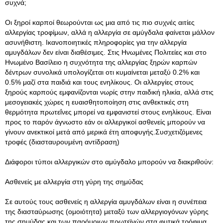
συχνά;
Οι ξηροί καρποί θεωρούνται ως μια από τις πιο συχνές αιτίες
αλλεργίας τροφίμων, αλλά η αλλεργία σε αμύγδαλα φαίνεται μάλλον
ασυνήθιστη. Ικανοποιητικές πληροφορίες για την αλλεργία
αμυγδάλων δεν είναι διαθέσιμες. Στις Ηνωμένες Πολιτείες και στο
Ηνωμένο Βασίλειο η συχνότητα της αλλεργίας ξηρών καρπών
δέντρων συνολικά υπολογίζεται οτι κυμαίνεται μεταξύ 0.2% και
0.5% μαζί στα παιδιά και τους ενηλίκους. Οι αλλεργίες στους
ξηρούς καρπούς εμφανίζονται νωρίς στην παιδική ηλικία, αλλά στις
μεσογειακές χώρες η ευαισθητοποίηση στις ανθεκτικές στη
θερμότητα πρωτεΐνες μπορεί να εμφανιστεί στους ενηλίκους. Είναι
προς το παρόν άγνωστο εάν οι αλλεργικοί ασθενείς μπορούν να
γίνουν ανεκτικοί μετά από μερικά έτη αποφυγής.Συσχετιζόμενες
τροφές (διασταυρουμένη αντίδραση)
Διάφοροι τύποι αλλεργικών στο αμύγδαλο μπορούν να διακριθούν:
Ασθενείς με αλλεργία στη γύρη της σημύδας
Σε αυτούς τους ασθενείς η αλλεργία αμυγδάλων είναι η συνέπεια
της διασταύρωσης (ομοιότητα) μεταξύ των αλλεργιογόνων γύρης
της σημύδας και των παρόμοιων πρωτεϊνών στα φυτικά τρόφιμα.