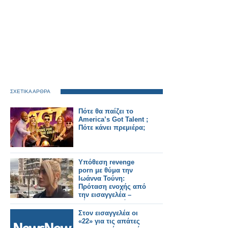
ΣΧΕΤΙΚΑ ΑΡΘΡΑ
Πότε θα παίζει το
America’s Got Talent ;
Πότε κάνει πρεμιέρα;
Υπόθεση revenge
porn με θύμα την
Ιωάννα Τούνη:
Πρόταση ενοχής από
την εισαγγελέα –
Ξέσπασε σε δάκρυα
στο δικαστήριο
Στον εισαγγελέα οι
«22» για τις απάτες