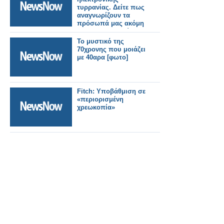
τυρρανίας. Δείτε πως
αναγνωρίζουν τα
πρόσωπά μας ακόμη
και στις διαδηλώσεις!
ΑΦΥΠΝΙΣΘΕΙΤΕ
Το μυστικό της
70χρονης που μοιάζει
με 40αρα [φωτο]
Fitch: Υποβάθμιση σε
«περιορισμένη
χρεωκοπία»