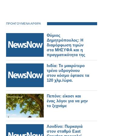
ΠΡΟΗΓΟΥΜΕΝΑ ΑΡΘΡΑ
Θύμιος
Δημητρόπουλος: Η
διαμόρφωση τιμών
στα ΜΗΣΥΦΑ και η
πραγματικότητα της
αγοράς στην Ελλάδα
Ινδία: Το μακρύτερο
τρένο υδρογόνου
στον κόσμο έφτασε τα
120 χλμ./ώρα.
Πεπόνι: είκοσι και
ένας λόγοι για να μην
το ξεχνάμε
Λονδίνο: Πυρκαγιά
στον σταθμό East