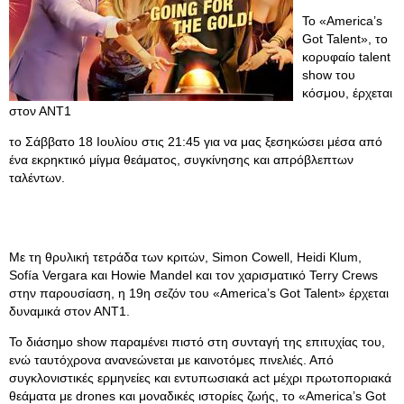
Το «America’s
Got Talent», το
κορυφαίο talent
show του
κόσμου, έρχεται
στον ΑΝΤ1
το Σάββατο 18 Ιουλίου στις 21:45 για να μας ξεσηκώσει μέσα από
ένα εκρηκτικό μίγμα θεάματος, συγκίνησης και απρόβλεπτων
ταλέντων.
Με τη θρυλική τετράδα των κριτών, Simon Cowell, Heidi Klum,
Sofía Vergara και Howie Mandel και τον χαρισματικό Terry Crews
στην παρουσίαση, η 19η σεζόν του «America’s Got Talent» έρχεται
δυναμικά στον ΑΝΤ1.
Το διάσημο show παραμένει πιστό στη συνταγή της επιτυχίας του,
ενώ ταυτόχρονα ανανεώνεται με καινοτόμες πινελιές. Από
συγκλονιστικές ερμηνείες και εντυπωσιακά act μέχρι πρωτοποριακά
θεάματα με drones και μοναδικές ιστορίες ζωής, το «America’s Got