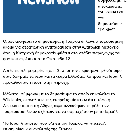
σύμφωνα με τις
αποκαλύψεις
του Wikileaks
που
δημοσιεύουν
"ΤΑ ΝΕΑ".
Όπως αναφέρει το δημοσίευμα, η Τουρκία δήλωνε αποφασισμένη
ακόμα για στρατιωτική αντιπαράθεση στην Ανατολική Μεσόγειο
όταν η Κυπριακή Δημοκρατία φθάσει στο στάδιο παραγωγής του
φυσικού αερίου από το Οικόπεδο 12.
Αυτές τις πληροφορίες είχε η Stratfor τον περασμένο φθινόπωρο
όταν δοκίμαζε τα νερά και τα νεύρα Ελλάδας, Κύπρου και Ισραήλ
προκαλώντας ένταση στην περιοχή.
Μάλιστα, σύμφωνα με το δημοσίευμα το οποίο επικαλείται το
Wilkileaks, οι αναλυτές της εταιρείας πίστευαν ότι η τόσο η
Λευκωσία όσο και η Αθήνα, εκμεταλλεύθηκαν τη ρήξη των
τουρκοϊσραηλινών σχέσεων για να συμμαχήσουν με το Ισραήλ.
"To Ισραήλ χαίρεται που βλέπει την Τουρκία να πιέζεται",
επισημαίνουν οι αναλυτές της Stratfor.