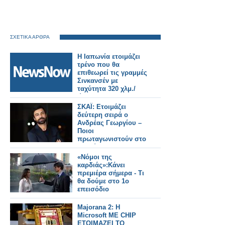
ΣΧΕΤΙΚΑ ΑΡΘΡΑ
Η Ιαπωνία ετοιμάζει
τρένο που θα
επιθεωρεί τις γραμμές
Σινκανσέν με
ταχύτητα 320 χλμ./
ώρα.
ΣΚΑΪ: Ετοιμάζει
δεύτερη σειρά ο
Ανδρέας Γεωργίου –
Ποιοι
πρωταγωνιστούν στο
«Αντώνιος και
Κλεοπάτρα»
«Νόμοι της
καρδιάς»:Kάνει
πρεμιέρα σήμερα - Τι
θα δούμε στο 1ο
επεισόδιο
Majorana 2: Η
Microsoft ME CHIP
ΕΤΟΙΜΑΖΕΙ ΤΟ