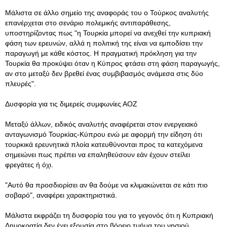
Μάλιστα σε άλλο σημείο της αναφοράς του ο Τούρκος αναλυτής
επανέρχεται στο σενάριο πολεμικής αντιπαράθεσης,
υποστηρίζοντας πως "η Τουρκία μπορεί να ανεχθεί την κυπριακή
φάση των ερευνών, αλλά η πολιτική της είναι να εμποδίσει την
παραγωγή με κάθε κόστος. Η πραγματική πρόκληση για την
Τουρκία θα προκύψει όταν η Κύπρος φτάσει στη φάση παραγωγής,
αν στο μεταξύ δεν βρεθεί ένας συμβιβασμός ανάμεσα στις δύο
πλευρές".
Δυσφορία για τις διμερείς συμφωνίες ΑΟΖ
Μεταξύ άλλων, ειδικός αναλυτής αναφέρεται στον ενεργειακό
ανταγωνισμό Τουρκίας-Κύπρου ενώ με αφορμή την είδηση ότι
τουρκικά ερευνητικά πλοία κατευθύνονται προς τα κατεχόμενα
σημειώνει πως πρέπει να επαληθεύσουν εάν έχουν στείλει
φρεγάτες ή όχι.
"Αυτό θα προσδιορίσει αν θα δούμε να κλιμακώνεται σε κάτι πιο
σοβαρό", αναφέρει χαρακτηριστικά.
Μάλιστα εκφράζει τη δυσφορία του για το γεγονός ότι η Κυπριακή
Δημοκρατία δεν έχει εξουσία στο βόρειο τμήμα του νησιού,