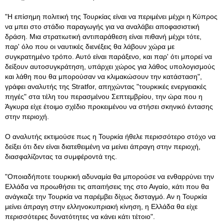
"Η επίσημη πολιτική της Τουρκίας είναι να περιμένει μέχρι η Κύπρος
να μπει στο στάδιο παραγωγής για να αναλάβει αποφασιστική
δράση
. Μια στρατιωτική αντιπαράθεση είναι πιθανή μέχρι τότε,
παρ' όλο που οι ναυτικές διενέξεις θα λάβουν χώρα με
συγκρατημένο τρόπο. Αυτό είναι παράξενο, και παρ' ότι μπορεί να
δείξουν αυτοσυγκράτηση, υπάρχει χώρος για λάθος υπολογισμούς
και λάθη που θα μπορούσαν να κλιμακώσουν την κατάσταση",
γράφει αναλυτής της Stratfor, απηχώντας "τουρκικές ενεργειακές
πηγές" στα τέλη του περασμένου Σεπτεμβρίου, την ώρα που η
Άγκυρα είχε έτοιμο σχέδιο προκειμένου να στήσει σκηνικό έντασης
στην περιοχή.
Ο αναλυτής εκτιμούσε πως η Τουρκία ήθελε περισσότερο στόχο να
δείξει ότι δεν είναι διατεθειμένη να μείνει άπραγη στην περιοχή,
διασφαλίζοντας τα συμφέροντά της.
"Οποιαδήποτε τουρκική αδυναμία θα μπορούσε να ενθαρρύνει την
Ελλάδα να προωθήσει τις απαιτήσεις της στο Αιγαίο, κάτι που θα
ανάγκαζε την Τουρκία να παρέμβει δίχως δισταγμό. Αν η Τουρκία
μείνει άπραγη στην ελληνοκυπριακή κίνηση, η Ελλάδα θα είχε
περισσότερες δυνατότητες να κάνει κάτι τέτοιο".