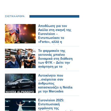
ΣΧΕΤΙΚΑ ΑΡΘΡΑ
Αποθέωση για τον
Ακύλα στη σκηνή της
Eurovision –
Εντυπωσίασε το
«Ferto», αλλά η
σκηνοθεσία άφησε
ερωτήματα - Δείτε την
Το φαρμακείο της
εμφάνιση σε Video
γειτονιάς μπαίνει
δυναμικά στη διάθεση
των ΦΥΚ – Δείτε την
ανάρτηση με το
βίντεο του Υπ.Υγείας
Αδωνη Γεωργιάδη
Αυτοκίνητο που
(video)
...σκέφτεται σαν
άνθρωπος
κατασκευάζει η Nvidia
με την Mercedes
(video)
Eurovision 2025:
Εντυπωσιακή
εμφάνιση της