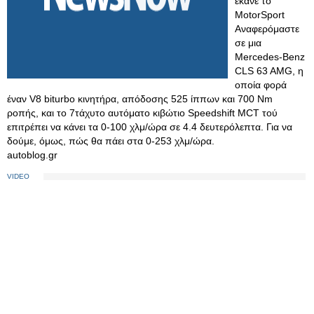
έκανε το
MotorSport
Αναφερόμαστε
σε μια
Mercedes-Benz
CLS 63 AMG, η
οποία φορά
έναν V8 biturbo κινητήρα, απόδοσης 525 ίππων και 700 Nm
ροπής, και το 7τάχυτο αυτόματο κιβώτιο Speedshift MCΤ τού
επιτρέπει να κάνει τα 0-100 χλμ/ώρα σε 4.4 δευτερόλεπτα. Για να
δούμε, όμως, πώς θα πάει στα 0-253 χλμ/ώρα.
autoblog.gr
VIDEO