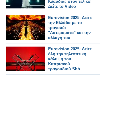
Κλαυδίας στον τελικό!
Δείτε το Video
Eurovision 2025: Δείτε
την Ελλάδα με το
τραγούδι
"Αστερομάτα" και την
αλλαγή του
φορέματος που
ανατριχιάζει... (Video)
Eurovision 2025: Δείτε
όλη την τηλεοπτική
κάλυψη του
Κυπριακού
τραγουδιού Shh
(video)