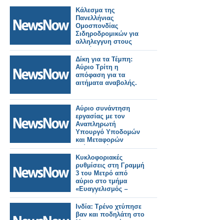
Κάλεσμα της
Πανελλήνιας
Ομοσπονδίας
Σιδηροδρομικών για
αλληλεγγυη στους
πυρόπληκτους της
Δυτικής Αττικής.
Δίκη για τα Τέμπη:
Αύριο Τρίτη η
απόφαση για τα
αιτήματα αναβολής.
Αύριο συνάντηση
εργασίας με τον
Αναπληρωτή
Υπουργό Υποδομών
και Μεταφορών
Γιώργο Κώτσηρα θα
έχει ο Κωνσταντίνος
Κυκλοφοριακές
Γκιουλέκας.
ρυθμίσεις στη Γραμμή
3 του Μετρό από
αύριο στο τμήμα
«Ευαγγελισμός –
Κατεχάκη» – Ποιοι
σταθμοί θα κλείνουν
Ινδία: Τρένο χτύπησε
στις 21:40.
βαν και ποδηλάτη στο