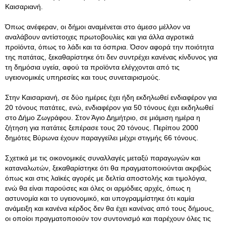
Καισαριανή.
Όπως ανέφεραν, οι δήμοι αναμένεται στο άμεσο μέλλον να
αναλάβουν αντίστοιχες πρωτοβουλίες και για άλλα αγροτικά
προϊόντα, όπως το λάδι και τα όσπρια. Όσον αφορά την ποιότητα
της πατάτας, ξεκαθαρίστηκε ότι δεν συντρέχει κανένας κίνδυνος για
τη δημόσια υγεία, αφού τα προϊόντα ελέγχονται από τις
υγειονομικές υπηρεσίες και τους συνεταιρισμούς.
Στην Καισαριανή, σε δύο ημέρες έχει ήδη εκδηλωθεί ενδιαφέρον για
20 τόνους πατάτες, ενώ, ενδιαφέρον για 50 τόνους έχει εκδηλωθεί
στο Δήμο Ζωγράφου. Στον Άγιο Δημήτριο, σε μιάμιση ημέρα η
ζήτηση για πατάτες ξεπέρασε τους 20 τόνους. Περίπου 2000
δημότες Βύρωνα έχουν παραγγείλει μέχρι στιγμής 66 τόνους.
Σχετικά με τις οικονομικές συναλλαγές μεταξύ παραγωγών και
καταναλωτών, ξεκαθαρίστηκε ότι θα πραγματοποιούνται ακριβώς
όπως και στις λαϊκές αγορές με δελτία αποστολής και τιμολόγια,
ενώ θα είναι παρούσες και όλες οι αρμόδιες αρχές, όπως η
αστυνομία και το υγειονομικό, και υπογραμμίστηκε ότι καμία
ανάμειξη και κανένα κέρδος δεν θα έχει κανένας από τους δήμους,
οι οποίοι πραγματοποιούν τον συντονισμό και παρέχουν όλες τις