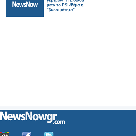
γκρεμών" η Ελλάδα
μετα το PSI-Ψέμα η
"βιωσιμότητα"