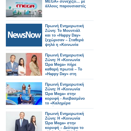
MEGA» συνεχίζει... με
άλλους παρουσιαστές
Πρωινή Ενημερωτική
Ζώνη: Το Μουντιάλ
και το «Happy Day»
ξεχώρισαν – Σταθερά
ψηλά η «Κοινωνία
Ώρα Mega»
Πρωινή Ενημερωτική
Ζώνη: Η «Κοινωνία
Ώρα Mega» πήρε
καθαρή πρωτιά – Το
«Happy Day» στη
δεύτερη θέση
Πρωινή Ενημερωτική
Ζώνη: Η «Κοινωνία
Ώρα Mega» στην
κορυφή - Ανεβασμένο
το «Καλημέρα
Ελλάδα» στην 2η
θέση
Πρωινή Ενημερωτική
Ζώνη: Η «Κοινωνία
Ώρα Mega» στην
κορυφή – Δεύτερο το