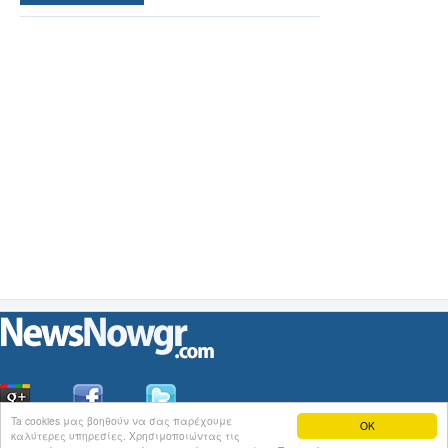
Ta cookies μας βοηθούν να σας παρέχουμε
OK
καλύτερες υπηρεσίες. Χρησιμοποιώντας τις
Οι
Ειδήσεις
του NewsNowgr.com στο
iNews