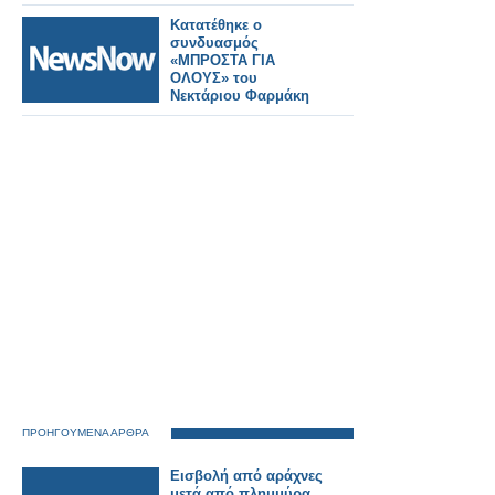
Υπηρεσία
Μεσολογγίου
Κατατέθηκε ο
συνδυασμός
«ΜΠΡΟΣΤΑ ΓΙΑ
ΟΛΟΥΣ» του
Νεκτάριου Φαρμάκη
ΠΡΟΗΓΟΥΜΕΝΑ ΑΡΘΡΑ
Εισβολή από αράχνες
μετά από πλημμύρα