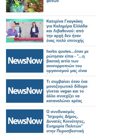
φυτών
Κατερίνα Γκαγκάκη
για Καλημέρα Ελλάδα
και Λιβαθυνού: από
την αρχή δεν ήταν
ένας πολύ επιτυχής
συνδυασμός - Η Άννα
ίσως δεν ήταν έτοιμη
herbs quotes...όταν με
ρώτησαν είπα - "...η
βασική αιτία των
ανισορροπιών του
οργανισμού μας είναι
ένας συνδυασμός
κακής διατροφής,
Τι συμβαίνει όταν ένα
έλλειψης
μονοζυγωτικό δίδυμο
ενδιαφερόντων,
γίνεται vegan και το
καθιστικής ζωής και
άλλο συνεχίζει να
έκθεσης σε
καταναλώνει κρέας
περιβαλλοντικές
τοξίνες.
Ο συνδυασμός
"Ισχυρός Δήμος,
Δυνατές Κοινότητες,
Ευημερία Πολιτών"
στην Πυροσβεστική