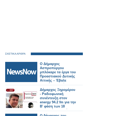
ΣΧΕΤΙΚΑ ΑΡΘΡΑ
Ο Δήμαρχος
Ασπροπύργου
μπλόκαρε τα έργα του
Προαστιακού Δυτικής
Αττικής – Έβαλε
ανθρώπους πάνω
στις γραμμές
Δήμαρχος Ξηρομέρου
- Ραδιοφωνική
συνέντευξη στον
energy 94.2 fm για την
Β' φάση των 18
λιμενικών μελετών
(ηχητικό).
Ο δήμαρχος του