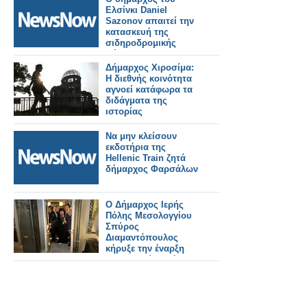
Ελσίνκι Daniel
Sazonov απαιτεί την
κατασκευή της
σιδηροδρομικής
σήραγγας προς το
Ταλίν
Δήμαρχος Χιροσίμα:
Η διεθνής κοινότητα
αγνοεί κατάφωρα τα
διδάγματα της
ιστορίας
Να μην κλείσουν
εκδοτήρια της
Hellenic Train ζητά
δήμαρχος Φαρσάλων
Ο Δήμαρχος Ιερής
Πόλης Μεσολογγίου
Σπύρος
Διαμαντόπουλος
κήρυξε την έναρξη
των Εορτών Εξόδου
από την «Διέξοδο»